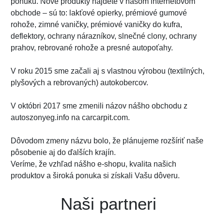
ponuku. Nové produkty nájdete v našom internetovom
obchode – sú to: lakťové opierky, prémiové gumové
rohože, zimné vaničky, prémiové vaničky do kufra,
deflektory, ochrany nárazníkov, slnečné clony, ochrany
prahov, rebrované rohože a presné autopoťahy.
V roku 2015 sme začali aj s vlastnou výrobou (textilných,
plyšových a rebrovaných) autokobercov.
V októbri 2017 sme zmenili názov nášho obchodu z
autoszonyeg.info na carcarpit.com.
Dôvodom zmeny názvu bolo, že plánujeme rozšíriť naše
pôsobenie aj do ďalších krajín.
Veríme, že vzhľad nášho e-shopu, kvalita našich
produktov a široká ponuka si získali Vašu dôveru.
Naši partneri