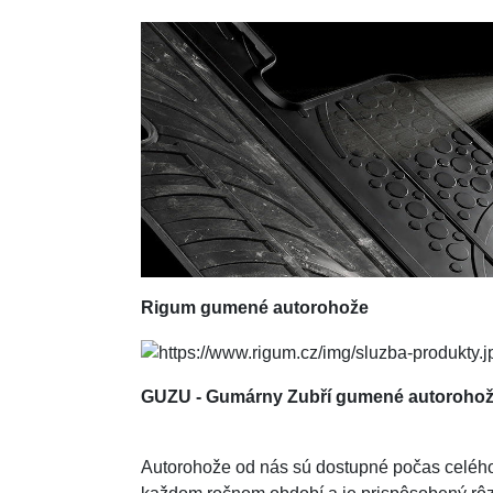
Rigum
gumené autorohože
GUZU - Gumárny Zubří gumené autoroho
Autorohože od nás sú dostupné počas celého r