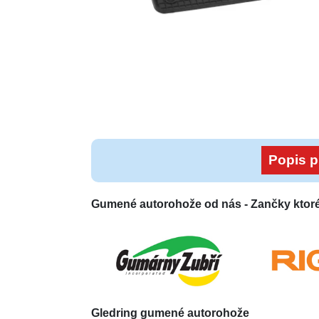
Popis p
Gumené autorohože od nás -
Zančky ktor
Gledring
gumené autorohože