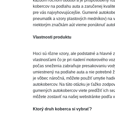
každom ročnom období a je prispôsobený rôz
kobercov na podlahu auta a zaručenej kvalite
pre vás najvyhovujúcejšie. Gumené autokobe
pneumatík a vzory plastových medníkov) na vy
niektorým značkám aút vieme ponúknuť autok
Vlastnosti produktu
Hoci sú rôzne vzory, ale podstatné a hlavné
vlastnosťami čo je pri riadení motorového v
počas sneženia zabraňuje presakovaniu vody
umiestnený na podlahe auta a nie potrebné ž
je vôbec náročná, môžete použiť umytie hadi
autokobercov. Na túto otázku je ťažko zodpov
gumených autokobercov viete predĺžiť ich sez
môžete zostaviť na našej webstránke podľa v
Ktorý druh koberca si vybrať?