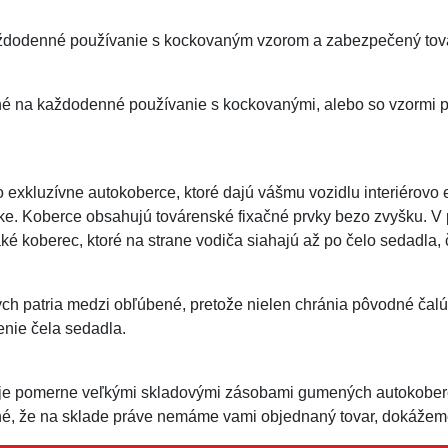
dodenné používanie s kockovaným vzorom a zabezpečený továr
né na každodenné používanie s kockovanými, alebo so vzormi 
exkluzívne autokoberce, ktoré dajú vášmu vozidlu interiérovo
ke. Koberce obsahujú továrenské fixačné prvky bezo zvyšku. V
ké koberec, ktoré na strane vodiča siahajú až po čelo sedadla,
h patria medzi obľúbené, pretože nielen chránia pôvodné čalú
enie čela sedadla.
je pomerne veľkými skladovými zásobami gumených autokoberc
é, že na sklade práve nemáme vami objednaný tovar, dokážeme 