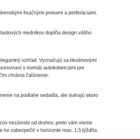
enskými fixačnými prvkami a perforáciami.
plastových medníkov dopĺňa design vášho
 elegantný vzhľad. Vyznačujú sa dezénovými
 porovnaní s normál autokobercami pre
 čim chránia čalúnenie.
nenie na podlahe sedadla, ale siahajú skoro
ov nezávisle od druhov, preto vám vieme
ho zabezpečiť v horizonte max. 1,5 týždňa.