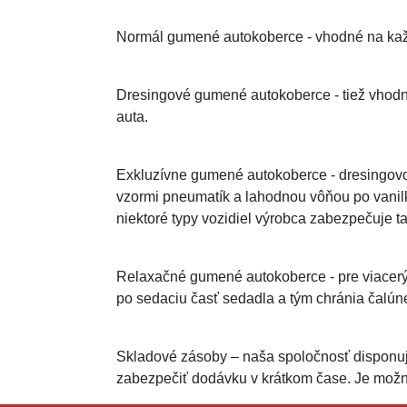
Normál gumené autokoberce - vhodné na kaž
Dresingové gumené autokoberce - tiež vhod
auta.
Exkluzívne gumené autokoberce - dresingovo 
vzormi pneumatík a lahodnou vôňou po vanil
niektoré typy vozidiel výrobca zabezpečuje ta
Relaxačné gumené autokoberce - pre viacerýc
po sedaciu časť sedadla a tým chránia čalún
Skladové zásoby – naša spoločnosť disponu
zabezpečiť dodávku v krátkom čase. Je možn