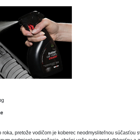
že
oka, pretože vodičom je koberec neodmysliteľnou súčasťou svojh