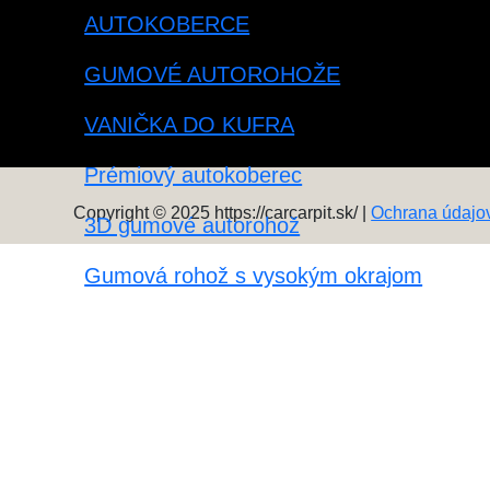
AUTOKOBERCE
GUMOVÉ AUTOROHOŽE
VANIČKA DO KUFRA
Prémiový autokoberec
Copyright © 2025 https://carcarpit.sk/ |
Ochrana údajo
3D gumové autorohož
Gumová rohož s vysokým okrajom