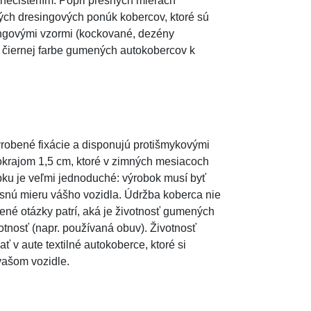
nečistením. Popri presných mierach
rých dresingových ponúk kobercov, ktoré sú
ingovými vzormi (kockované, dezény
j čiernej farbe gumených autokobercov k
yrobené fixácie a disponujú protišmykovými
okrajom 1,5 cm, ktoré v zimných mesiacoch
ku je veľmi jednoduché: výrobok musí byť
snú mieru vášho vozidla. Údržba koberca nie
ené otázky patrí, aká je životnosť gumených
otnosť (napr. používaná obuv). Životnosť
 v aute textilné autokoberce, ktoré si
vašom vozidle.