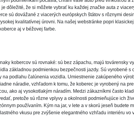
nym podmienkam počasia, chráni vaše auto pred vlhkosťou a z
 je dôležité, že si môžete vybrať ku každej značke auta z viace
rce sú dovážané z viacerých európskych štátov s rôznymi des
sokej kvalitatívnej úrovni. Na našej webstránke popri klasicke
oberce aj v béžovej farbe.
 znaky kobercov sú rovnaké: sú bez zápachu, majú továrensky v
ozidla základnou podmienkou bezpečnosti jazdy. Sú vyrobené s 
 na podlahu čalúnenia vozidla. Umiestnenie zakúpeného výrob
iadne náradie, vzhľadom k tomu, že koberec je vyrobený na pre
cou, ako aj vysokotlakým náradím. Medzi zákazníkmi často klad
edať, pretože sú rôzne vplyvy a okolnosti podmieňujúce ich živ
ónnym používaním. Kým na jar, v lete a v skorú jeseň budete mať
lastného vkusu pre zvýšenie elegantného vzhľadu interiéru vo 