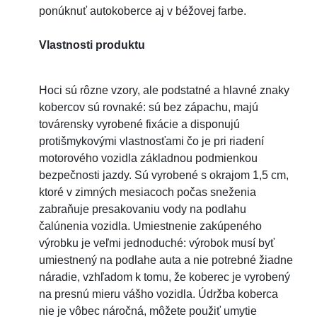
ponúknuť autokoberce aj v béžovej farbe.
Vlastnosti produktu
Hoci sú rôzne vzory, ale podstatné a hlavné znaky
kobercov sú rovnaké: sú bez zápachu, majú
továrensky vyrobené fixácie a disponujú
protišmykovými vlastnosťami čo je pri riadení
motorového vozidla základnou podmienkou
bezpečnosti jazdy. Sú vyrobené s okrajom 1,5 cm,
ktoré v zimných mesiacoch počas sneženia
zabraňuje presakovaniu vody na podlahu
čalúnenia vozidla. Umiestnenie zakúpeného
výrobku je veľmi jednoduché: výrobok musí byť
umiestnený na podlahe auta a nie potrebné žiadne
náradie, vzhľadom k tomu, že koberec je vyrobený
na presnú mieru vášho vozidla. Údržba koberca
nie je vôbec náročná, môžete použiť umytie