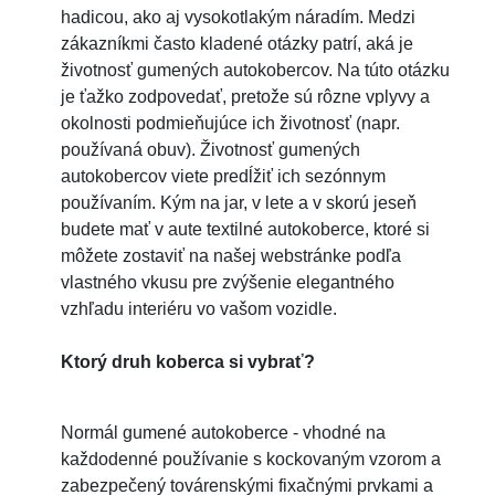
hadicou, ako aj vysokotlakým náradím. Medzi
zákazníkmi často kladené otázky patrí, aká je
životnosť gumených autokobercov. Na túto otázku
je ťažko zodpovedať, pretože sú rôzne vplyvy a
okolnosti podmieňujúce ich životnosť (napr.
používaná obuv). Životnosť gumených
autokobercov viete predĺžiť ich sezónnym
používaním. Kým na jar, v lete a v skorú jeseň
budete mať v aute textilné autokoberce, ktoré si
môžete zostaviť na našej webstránke podľa
vlastného vkusu pre zvýšenie elegantného
vzhľadu interiéru vo vašom vozidle.
Ktorý druh koberca si vybrať?
Normál gumené autokoberce - vhodné na
každodenné používanie s kockovaným vzorom a
zabezpečený továrenskými fixačnými prvkami a