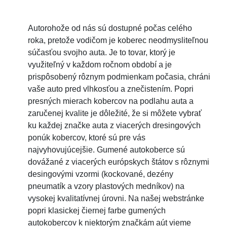
Autorohože od nás sú dostupné počas celého
roka, pretože vodičom je koberec neodmysliteľnou
súčasťou svojho auta. Je to tovar, ktorý je
využiteľný v každom ročnom období a je
prispôsobený rôznym podmienkam počasia, chráni
vaše auto pred vlhkosťou a znečistením. Popri
presných mierach kobercov na podlahu auta a
zaručenej kvalite je dôležité, že si môžete vybrať
ku každej značke auta z viacerých dresingových
ponúk kobercov, ktoré sú pre vás
najvyhovujúcejšie. Gumené autokoberce sú
dovážané z viacerých európskych štátov s rôznymi
desingovými vzormi (kockované, dezény
pneumatík a vzory plastových medníkov) na
vysokej kvalitatívnej úrovni. Na našej webstránke
popri klasickej čiernej farbe gumených
autokobercov k niektorým značkám aút vieme