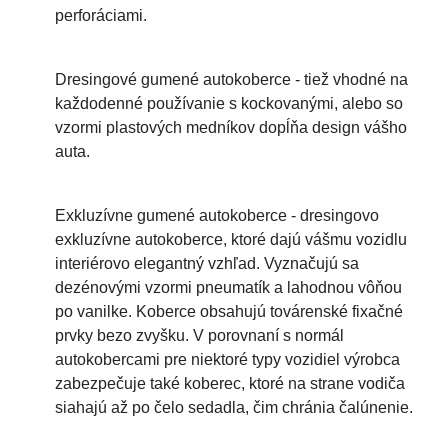
perforáciami.
Dresingové gumené autokoberce - tiež vhodné na
každodenné používanie s kockovanými, alebo so
vzormi plastových medníkov dopĺňa design vášho
auta.
Exkluzívne gumené autokoberce - dresingovo
exkluzívne autokoberce, ktoré dajú vášmu vozidlu
interiérovo elegantný vzhľad. Vyznačujú sa
dezénovými vzormi pneumatík a lahodnou vôňou
po vanilke. Koberce obsahujú továrenské fixačné
prvky bezo zvyšku. V porovnaní s normál
autokobercami pre niektoré typy vozidiel výrobca
zabezpečuje také koberec, ktoré na strane vodiča
siahajú až po čelo sedadla, čim chránia čalúnenie.