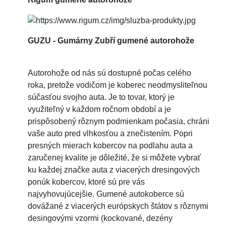
GUZU - Gumárny Zubří gumené autorohože
Autorohože od nás sú dostupné počas celého
roka, pretože vodičom je koberec neodmysliteľnou
súčasťou svojho auta. Je to tovar, ktorý je
využiteľný v každom ročnom období a je
prispôsobený rôznym podmienkam počasia, chráni
vaše auto pred vlhkosťou a znečistením. Popri
presných mierach kobercov na podlahu auta a
zaručenej kvalite je dôležité, že si môžete vybrať
ku každej značke auta z viacerých dresingových
ponúk kobercov, ktoré sú pre vás
najvyhovujúcejšie. Gumené autokoberce sú
dovážané z viacerých európskych štátov s rôznymi
desingovými vzormi (kockované, dezény