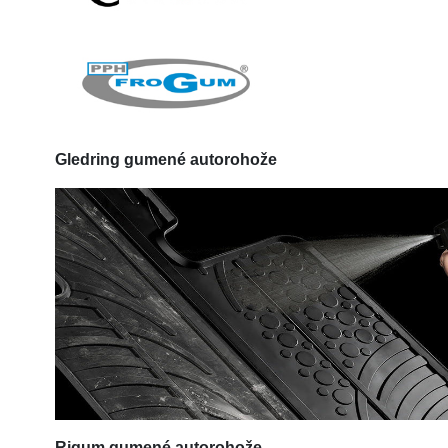
Gledring
gumené autorohože
Rigum
gumené autorohože