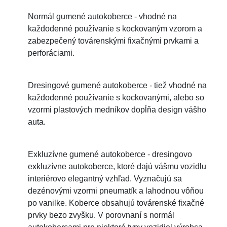
Normál gumené autokoberce - vhodné na
každodenné používanie s kockovaným vzorom a
zabezpečený továrenskými fixačnými prvkami a
perforáciami.
Dresingové gumené autokoberce - tiež vhodné na
každodenné používanie s kockovanými, alebo so
vzormi plastových medníkov dopĺňa design vášho
auta.
Exkluzívne gumené autokoberce - dresingovo
exkluzívne autokoberce, ktoré dajú vášmu vozidlu
interiérovo elegantný vzhľad. Vyznačujú sa
dezénovými vzormi pneumatík a lahodnou vôňou
po vanilke. Koberce obsahujú továrenské fixačné
prvky bezo zvyšku. V porovnaní s normál