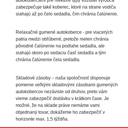
autokobercami pre niektoré typy vozidiel výrobca
zabezpečuje také koberec, ktoré na strane vodiča
siahajú až po čelo sedadla, čim chránia čalúnenie.
Relaxačné gumené autokoberce - pre viacerých
patria medzi obľúbené, pretože nielen chránia
pôvodné čalúnenie na podlahe sedadla, ale
siahajú skoro po sedaciu časť sedadla a tým
chránia čalúnenie čela sedadla.
Skladové zásoby – naša spoločnosť disponuje
pomerne veľkými skladovými zásobami gumených
autokobercov nezávisle od druhov, preto vám
vieme zabezpečiť dodávku v krátkom čase. Je
možné, že na sklade práve nemáme vami
objednaný tovar, dokážeme ho zabezpečiť v
horizonte max. 1,5 týždňa.