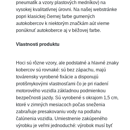
pneumatík a vzory plastových medníkov) na
vysokej kvalitatívnej úrovni. Na našej webstránke
popri klasickej čiernej farbe gumených
autokobercov k niektorým značkám aút vieme
ponúknuť autokoberce aj v béžovej farbe.
Vlastnosti produktu
Hoci sú rôzne vzory, ale podstatné a hlavné znaky
kobercov sú rovnaké: sú bez zápachu, majú
továrensky vyrobené fixácie a disponujú
protišmykovými vlastnosťami čo je pri riadení
motorového vozidla základnou podmienkou
bezpečnosti jazdy. Sú vyrobené s okrajom 1,5 cm,
ktoré v zimných mesiacoch počas sneženia
zabraňuje presakovaniu vody na podlahu
čalúnenia vozidla. Umiestnenie zakúpeného
výrobku je veľmi jednoduché: výrobok musí byť