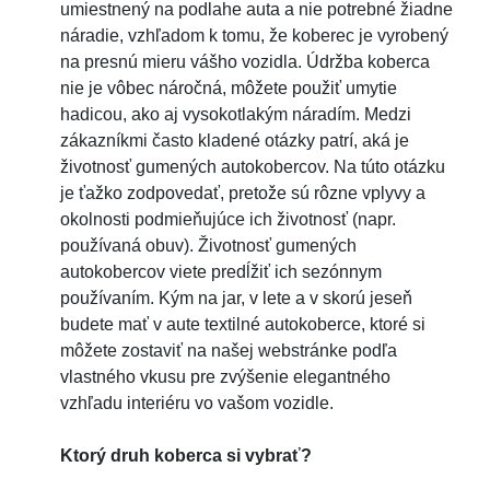
umiestnený na podlahe auta a nie potrebné žiadne
náradie, vzhľadom k tomu, že koberec je vyrobený
na presnú mieru vášho vozidla. Údržba koberca
nie je vôbec náročná, môžete použiť umytie
hadicou, ako aj vysokotlakým náradím. Medzi
zákazníkmi často kladené otázky patrí, aká je
životnosť gumených autokobercov. Na túto otázku
je ťažko zodpovedať, pretože sú rôzne vplyvy a
okolnosti podmieňujúce ich životnosť (napr.
používaná obuv). Životnosť gumených
autokobercov viete predĺžiť ich sezónnym
používaním. Kým na jar, v lete a v skorú jeseň
budete mať v aute textilné autokoberce, ktoré si
môžete zostaviť na našej webstránke podľa
vlastného vkusu pre zvýšenie elegantného
vzhľadu interiéru vo vašom vozidle.
Ktorý druh koberca si vybrať?