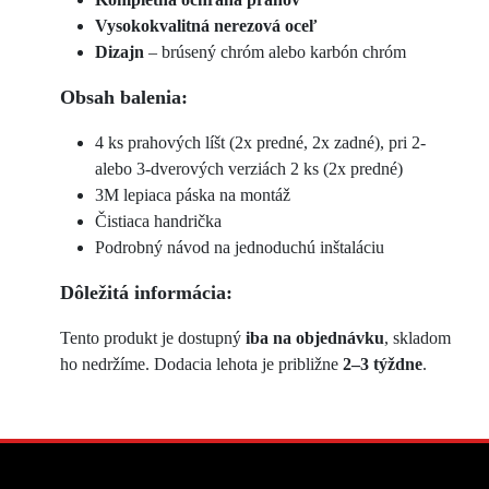
Vysokokvalitná nerezová oceľ
Dizajn
– brúsený chróm alebo karbón chróm
Obsah balenia:
4 ks prahových líšt (2x predné, 2x zadné), pri 2-
alebo 3-dverových verziách 2 ks (2x predné)
3M lepiaca páska na montáž
Čistiaca handrička
Podrobný návod na jednoduchú inštaláciu
Dôležitá informácia:
Tento produkt je dostupný
iba na objednávku
, skladom
ho nedržíme. Dodacia lehota je približne
2–3 týždne
.