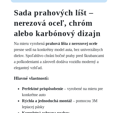
Sada prahových líšt –
nerezová oceľ, chróm
alebo karbónový dizajn
Na mieru vyrobená
prahová lišta z nerezovej ocele
presne sedí na konkrétny model auta, bez univerzálnych
dielov. Spoľahlivo chráni bočné prahy pred škrabancami
a poškodeniami a zároveň dodáva vozidlu moderný a
elegantný vzhľad.
Hlavné vlastnosti:
Perfektné prispôsobenie
– vyrobené na mieru pre
konkrétne auto
Rýchla a jednoduchá montáž
– pomocou 3M
lepiacej pásky
Kompletná ochrana prahov