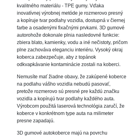
kvalitného materiálu - TPE gumy. Vďaka
inovatívnej výrobnej metóde je rozmerovo presný
a kopíruje tvar podlahy vozidla, dostupná v čiernej
farbe a osadenými fixačnými prvkami. 3D gumové
autorohože dokonale plnia nasledovné funkcie:
zbiera blato, kamienky, vodu a iné nečistoty, pričom
plne zachováva eleganciu interiéru. Vysoký okraj
koberca zabezpečuje, aby z topánok
odkvapkávanie kontaminácie zostali na koberci.
Nemusíte mať žiadne obavy, že zakúpené koberce
na podlahu vášho vozidla nebudú pasovať,
pretože rozmerovo sú presné pre každú značku
vozidla a kopírujú tvar podlahy každého auta.
Výrobcom použitá laserová technológia zaručí, že
koberce v konkrétnom type auta na milimeter
presne zapadajú.
3D gumové autokoberce majú na povrchu