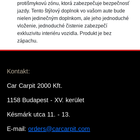
protišmykovú zónu, ktorá zabezpečuje bezpečnosť
jazdy. Tento štýlový doplnok vo vašom aute bude
nielen jedinečným doplnkom, ale jeho jednoduché
vloženie, jednoduché čistenie zabezpečí
exkluzivitu interiéru vozidla. Produkt je bez
zápachu.
Kontakt:
Car Carpit 2000 Kft.
1158 Budapest - XV. kerület
Késmárk utca 11. - 13.
E-mail:
orders@carcarpit.com