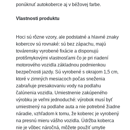
ponúknuť autokoberce aj v béžovej farbe.
Vlastnosti produktu
Hoci sú rôzne vzory, ale podstatné a hlavné znaky
kobercov sú rovnaké: sú bez zápachu, majú
továrensky vyrobené fixácie a disponujú
protišmykovými vlastnosťami čo je pri riadení
motorového vozidla základnou podmienkou
bezpečnosti jazdy. Sú vyrobené s okrajom 1,5 cm,
ktoré v zimných mesiacoch počas sneženia
zabraňuje presakovaniu vody na podlahu
čalúnenia vozidla. Umiestnenie zakúpeného
výrobku je veľmi jednoduché: výrobok musí byť
umiestnený na podlahe auta a nie potrebné žiadne
náradie, vzhľadom k tomu, že koberec je vyrobený
na presnú mieru vášho vozidla. Údržba koberca
nie je vôbec náročná, môžete použiť umytie