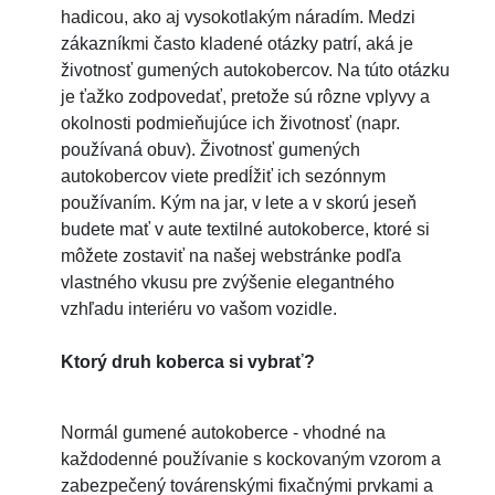
hadicou, ako aj vysokotlakým náradím. Medzi
zákazníkmi často kladené otázky patrí, aká je
životnosť gumených autokobercov. Na túto otázku
je ťažko zodpovedať, pretože sú rôzne vplyvy a
okolnosti podmieňujúce ich životnosť (napr.
používaná obuv). Životnosť gumených
autokobercov viete predĺžiť ich sezónnym
používaním. Kým na jar, v lete a v skorú jeseň
budete mať v aute textilné autokoberce, ktoré si
môžete zostaviť na našej webstránke podľa
vlastného vkusu pre zvýšenie elegantného
vzhľadu interiéru vo vašom vozidle.
Ktorý druh koberca si vybrať?
Normál gumené autokoberce - vhodné na
každodenné používanie s kockovaným vzorom a
zabezpečený továrenskými fixačnými prvkami a