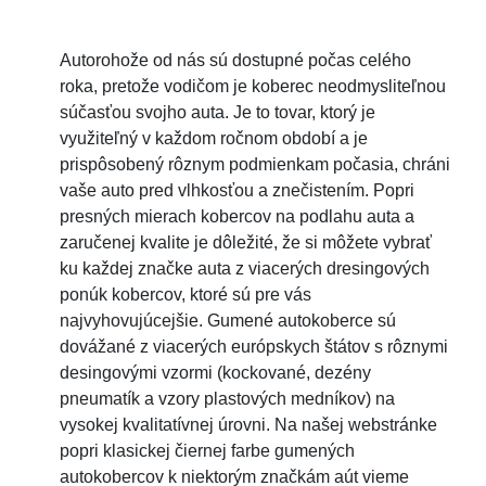
Autorohože od nás sú dostupné počas celého
roka, pretože vodičom je koberec neodmysliteľnou
súčasťou svojho auta. Je to tovar, ktorý je
využiteľný v každom ročnom období a je
prispôsobený rôznym podmienkam počasia, chráni
vaše auto pred vlhkosťou a znečistením. Popri
presných mierach kobercov na podlahu auta a
zaručenej kvalite je dôležité, že si môžete vybrať
ku každej značke auta z viacerých dresingových
ponúk kobercov, ktoré sú pre vás
najvyhovujúcejšie. Gumené autokoberce sú
dovážané z viacerých európskych štátov s rôznymi
desingovými vzormi (kockované, dezény
pneumatík a vzory plastových medníkov) na
vysokej kvalitatívnej úrovni. Na našej webstránke
popri klasickej čiernej farbe gumených
autokobercov k niektorým značkám aút vieme