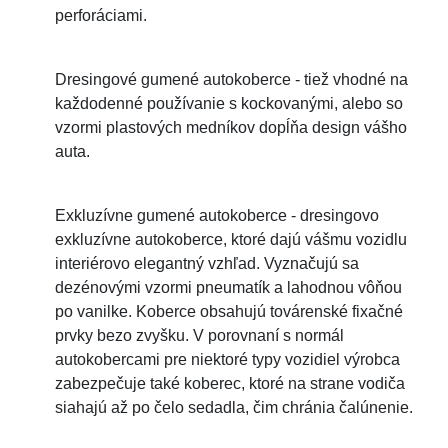
perforáciami.
Dresingové gumené autokoberce - tiež vhodné na
každodenné používanie s kockovanými, alebo so
vzormi plastových medníkov dopĺňa design vášho
auta.
Exkluzívne gumené autokoberce - dresingovo
exkluzívne autokoberce, ktoré dajú vášmu vozidlu
interiérovo elegantný vzhľad. Vyznačujú sa
dezénovými vzormi pneumatík a lahodnou vôňou
po vanilke. Koberce obsahujú továrenské fixačné
prvky bezo zvyšku. V porovnaní s normál
autokobercami pre niektoré typy vozidiel výrobca
zabezpečuje také koberec, ktoré na strane vodiča
siahajú až po čelo sedadla, čim chránia čalúnenie.