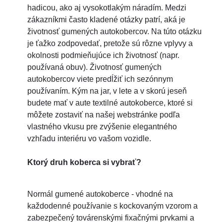
hadicou, ako aj vysokotlakým náradím. Medzi
zákazníkmi často kladené otázky patrí, aká je
životnosť gumených autokobercov. Na túto otázku
je ťažko zodpovedať, pretože sú rôzne vplyvy a
okolnosti podmieňujúce ich životnosť (napr.
používaná obuv). Životnosť gumených
autokobercov viete predĺžiť ich sezónnym
používaním. Kým na jar, v lete a v skorú jeseň
budete mať v aute textilné autokoberce, ktoré si
môžete zostaviť na našej webstránke podľa
vlastného vkusu pre zvýšenie elegantného
vzhľadu interiéru vo vašom vozidle.
Ktorý druh koberca si vybrať?
Normál gumené autokoberce - vhodné na
každodenné používanie s kockovaným vzorom a
zabezpečený továrenskými fixačnými prvkami a