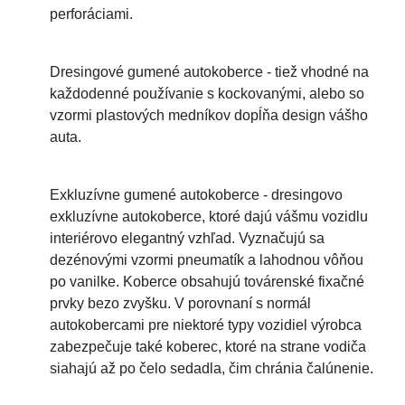
perforáciami.
Dresingové gumené autokoberce - tiež vhodné na
každodenné používanie s kockovanými, alebo so
vzormi plastových medníkov dopĺňa design vášho
auta.
Exkluzívne gumené autokoberce - dresingovo
exkluzívne autokoberce, ktoré dajú vášmu vozidlu
interiérovo elegantný vzhľad. Vyznačujú sa
dezénovými vzormi pneumatík a lahodnou vôňou
po vanilke. Koberce obsahujú továrenské fixačné
prvky bezo zvyšku. V porovnaní s normál
autokobercami pre niektoré typy vozidiel výrobca
zabezpečuje také koberec, ktoré na strane vodiča
siahajú až po čelo sedadla, čim chránia čalúnenie.