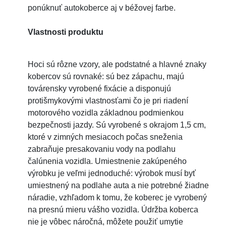
ponúknuť autokoberce aj v béžovej farbe.
Vlastnosti produktu
Hoci sú rôzne vzory, ale podstatné a hlavné znaky
kobercov sú rovnaké: sú bez zápachu, majú
továrensky vyrobené fixácie a disponujú
protišmykovými vlastnosťami čo je pri riadení
motorového vozidla základnou podmienkou
bezpečnosti jazdy. Sú vyrobené s okrajom 1,5 cm,
ktoré v zimných mesiacoch počas sneženia
zabraňuje presakovaniu vody na podlahu
čalúnenia vozidla. Umiestnenie zakúpeného
výrobku je veľmi jednoduché: výrobok musí byť
umiestnený na podlahe auta a nie potrebné žiadne
náradie, vzhľadom k tomu, že koberec je vyrobený
na presnú mieru vášho vozidla. Údržba koberca
nie je vôbec náročná, môžete použiť umytie