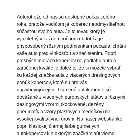
Autorohože od nás sú dostupné počas celého
roka, pretože vodičom je koberec neodmysliteľnou
súčasťou svojho auta. Je to tovar, ktorý je
využiteľný v každom ročnom období a je
prispôsobený rôznym podmienkam počasia, chráni
vaše auto pred vlhkosťou a znečistením. Popri
presných mierach kobercov na podlahu auta a
zaručenej kvalite je dôležité, že si môžete vybrať
ku každej značke auta z viacerých dresingových
ponúk kobercov, ktoré sú pre vás
najvyhovujúcejšie. Gumené autokoberce sú
dovážané z viacerých európskych štátov s rôznymi
desingovými vzormi (kockované, dezény
pneumatík a vzory plastových medníkov) na
vysokej kvalitatívnej úrovni. Na našej webstránke
popri klasickej čiernej farbe gumených
autokobercov k niektorým značkám aút vieme