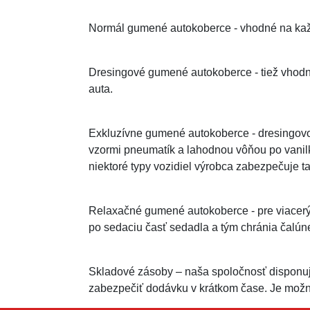
Normál gumené autokoberce - vhodné na kaž
Dresingové gumené autokoberce - tiež vhod
auta.
Exkluzívne gumené autokoberce - dresingovo 
vzormi pneumatík a lahodnou vôňou po vanil
niektoré typy vozidiel výrobca zabezpečuje ta
Relaxačné gumené autokoberce - pre viacerýc
po sedaciu časť sedadla a tým chránia čalún
Skladové zásoby – naša spoločnosť disponu
zabezpečiť dodávku v krátkom čase. Je možn