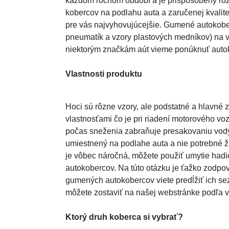
každom ročnom období a je prispôsobený rôz
kobercov na podlahu auta a zaručenej kvalite
pre vás najvyhovujúcejšie. Gumené autokobe
pneumatík a vzory plastových medníkov) na vy
niektorým značkám aút vieme ponúknuť autok
Vlastnosti produktu
Hoci sú rôzne vzory, ale podstatné a hlavné
vlastnosťami čo je pri riadení motorového v
počas sneženia zabraňuje presakovaniu vody
umiestnený na podlahe auta a nie potrebné ž
je vôbec náročná, môžete použiť umytie hadi
autokobercov. Na túto otázku je ťažko zodpov
gumených autokobercov viete predĺžiť ich sez
môžete zostaviť na našej webstránke podľa v
Ktorý druh koberca si vybrať?