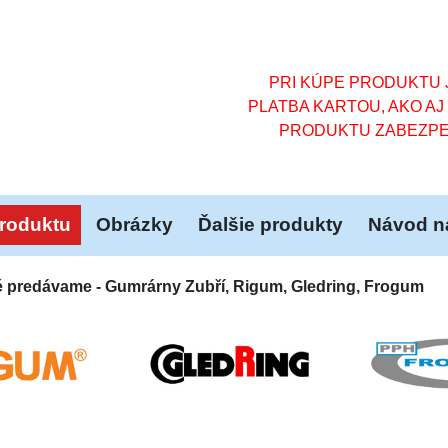
PRI KÚPE PRODUKTU J
PLATBA KARTOU, AKO AJ
PRODUKTU ZABEZPE
roduktu
Obrázky
Ďalšie produkty
Návod na
é predávame - Gumrárny Zubří, Rigum, Gledring, Frogum