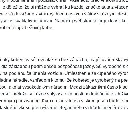
nym podmienkam počasia, chráni vaše auto pred vlhkosťou a z
 je dôležité, že si môžete vybrať ku každej značke auta z viace
rce sú dovážané z viacerých európskych štátov s rôznymi des
sokej kvalitatívnej úrovni. Na našej webstránke popri klasicke
oberce aj v béžovej farbe.
 znaky kobercov sú rovnaké: sú bez zápachu, majú továrensky v
ozidla základnou podmienkou bezpečnosti jazdy. Sú vyrobené s 
 na podlahu čalúnenia vozidla. Umiestnenie zakúpeného výrob
iadne náradie, vzhľadom k tomu, že koberec je vyrobený na pre
cou, ako aj vysokotlakým náradím. Medzi zákazníkmi často klad
edať, pretože sú rôzne vplyvy a okolnosti podmieňujúce ich živ
ónnym používaním. Kým na jar, v lete a v skorú jeseň budete mať
lastného vkusu pre zvýšenie elegantného vzhľadu interiéru vo 