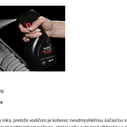
že
oka, pretože vodičom je koberec neodmysliteľnou súčasťou svojh