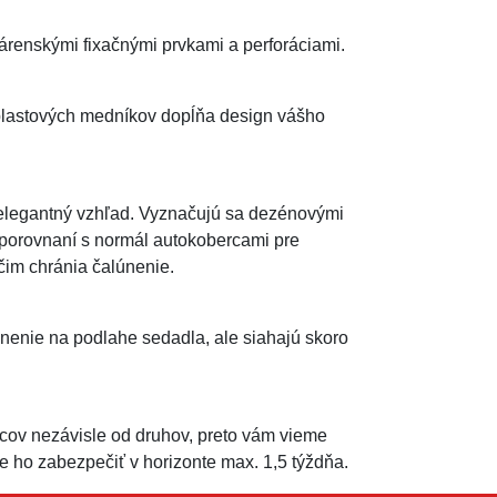
enskými fixačnými prvkami a perforáciami.
plastových medníkov dopĺňa design vášho
 elegantný vzhľad. Vyznačujú sa dezénovými
 porovnaní s normál autokobercami pre
 čim chránia čalúnenie.
nenie na podlahe sedadla, ale siahajú skoro
ov nezávisle od druhov, preto vám vieme
ho zabezpečiť v horizonte max. 1,5 týždňa.