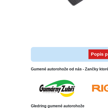
Popis p
Gumené autorohože od nás -
Zančky ktor
Gledring
gumené autorohože