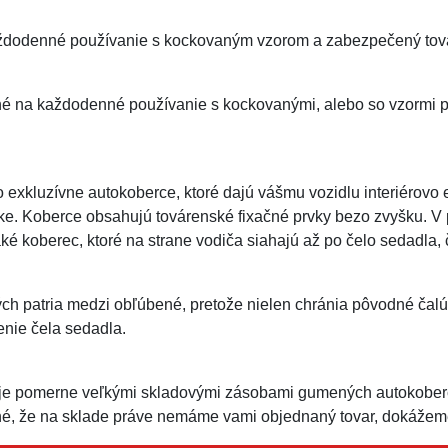
dodenné používanie s kockovaným vzorom a zabezpečený továr
né na každodenné používanie s kockovanými, alebo so vzormi 
exkluzívne autokoberce, ktoré dajú vášmu vozidlu interiérovo
ke. Koberce obsahujú továrenské fixačné prvky bezo zvyšku. V
ké koberec, ktoré na strane vodiča siahajú až po čelo sedadla,
h patria medzi obľúbené, pretože nielen chránia pôvodné čalú
enie čela sedadla.
je pomerne veľkými skladovými zásobami gumených autokoberc
é, že na sklade práve nemáme vami objednaný tovar, dokážeme 