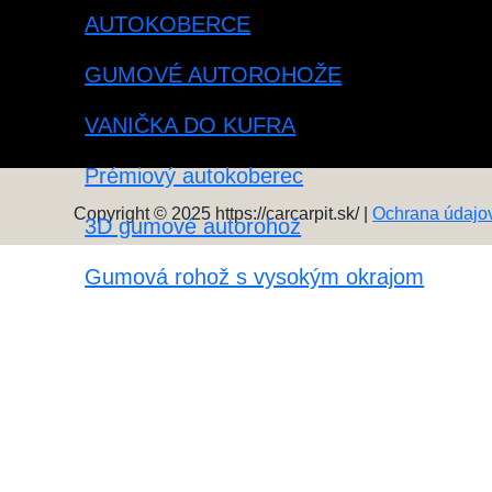
AUTOKOBERCE
GUMOVÉ AUTOROHOŽE
VANIČKA DO KUFRA
Prémiový autokoberec
Copyright © 2025 https://carcarpit.sk/ |
Ochrana údajo
3D gumové autorohož
Gumová rohož s vysokým okrajom