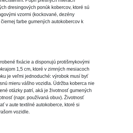
nečistením. Popri presných mierach
rých dresingových ponúk kobercov, ktoré sú
ingovými vzormi (kockované, dezény
j čiernej farbe gumených autokobercov k
yrobené fixácie a disponujú protišmykovými
okrajom 1,5 cm, ktoré v zimných mesiacoch
ku je veľmi jednoduché: výrobok musí byť
snú mieru vášho vozidla. Údržba koberca nie
ené otázky patrí, aká je životnosť gumených
otnosť (napr. používaná obuv). Životnosť
 v aute textilné autokoberce, ktoré si
vašom vozidle.