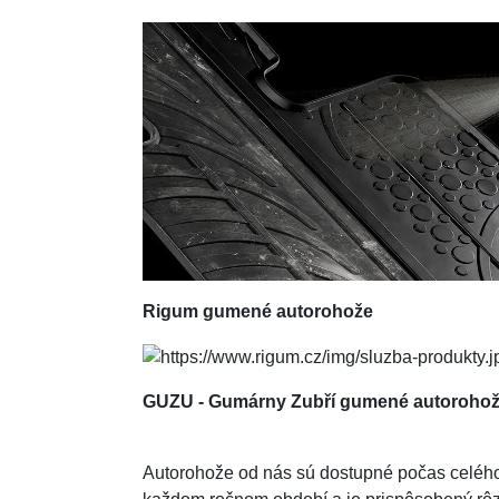
Rigum
gumené autorohože
GUZU - Gumárny Zubří gumené autoroho
Autorohože od nás sú dostupné počas celého r