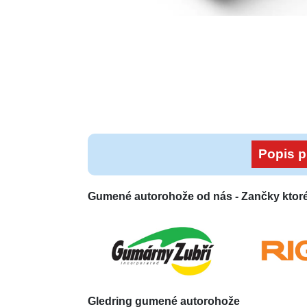
Popis p
Gumené autorohože od nás -
Zančky ktor
Gledring
gumené autorohože