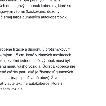
nečistením. Popri presných mierach
rých dresingových ponúk kobercov, ktoré sú
ingovými vzormi (kockované, dezény
j čiernej farbe gumených autokobercov k
yrobené fixácie a disponujú protišmykovými
okrajom 1,5 cm, ktoré v zimných mesiacoch
ku je veľmi jednoduché: výrobok musí byť
snú mieru vášho vozidla. Údržba koberca nie
ené otázky patrí, aká je životnosť gumených
otnosť (napr. používaná obuv). Životnosť
 v aute textilné autokoberce, ktoré si
vašom vozidle.