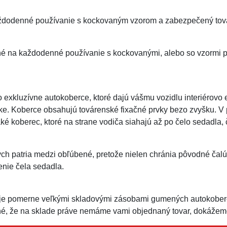
dodenné používanie s kockovaným vzorom a zabezpečený továr
né na každodenné používanie s kockovanými, alebo so vzormi 
exkluzívne autokoberce, ktoré dajú vášmu vozidlu interiérovo
ke. Koberce obsahujú továrenské fixačné prvky bezo zvyšku. V
ké koberec, ktoré na strane vodiča siahajú až po čelo sedadla,
h patria medzi obľúbené, pretože nielen chránia pôvodné čalú
enie čela sedadla.
je pomerne veľkými skladovými zásobami gumených autokoberc
é, že na sklade práve nemáme vami objednaný tovar, dokážeme 