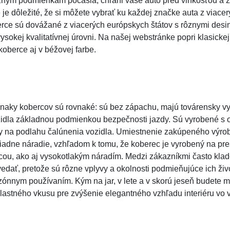
nym podmienkam počasia, chráni vaše auto pred vlhkosťou a z
 je dôležité, že si môžete vybrať ku každej značke auta z viace
rce sú dovážané z viacerých európskych štátov s rôznymi des
sokej kvalitatívnej úrovni. Na našej webstránke popri klasicke
oberce aj v béžovej farbe.
 znaky kobercov sú rovnaké: sú bez zápachu, majú továrensky v
ozidla základnou podmienkou bezpečnosti jazdy. Sú vyrobené s 
 na podlahu čalúnenia vozidla. Umiestnenie zakúpeného výrob
iadne náradie, vzhľadom k tomu, že koberec je vyrobený na pre
cou, ako aj vysokotlakým náradím. Medzi zákazníkmi často klad
edať, pretože sú rôzne vplyvy a okolnosti podmieňujúce ich živ
ónnym používaním. Kým na jar, v lete a v skorú jeseň budete mať
lastného vkusu pre zvýšenie elegantného vzhľadu interiéru vo 