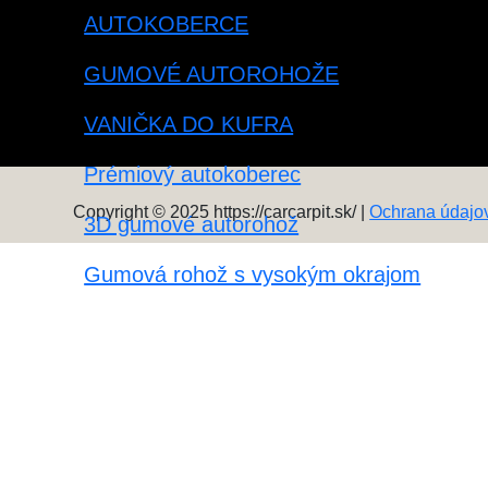
AUTOKOBERCE
GUMOVÉ AUTOROHOŽE
VANIČKA DO KUFRA
Prémiový autokoberec
Copyright © 2025 https://carcarpit.sk/ |
Ochrana údajo
3D gumové autorohož
Gumová rohož s vysokým okrajom