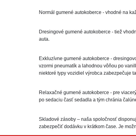
Normál gumené autokoberce - vhodné na kaž
Dresingové gumené autokoberce - tiež vhod
auta.
Exkluzívne gumené autokoberce - dresingovo 
vzormi pneumatík a lahodnou vôňou po vanil
niektoré typy vozidiel výrobca zabezpečuje ta
Relaxačné gumené autokoberce - pre viacerýc
po sedaciu časť sedadla a tým chránia čalún
Skladové zásoby – naša spoločnosť disponu
zabezpečiť dodávku v krátkom čase. Je možn