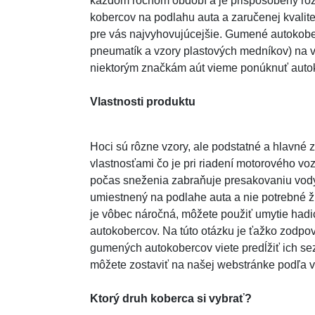
každom ročnom období a je prispôsobený rôz
kobercov na podlahu auta a zaručenej kvalite
pre vás najvyhovujúcejšie. Gumené autokobe
pneumatík a vzory plastových medníkov) na vy
niektorým značkám aút vieme ponúknuť autok
Vlastnosti produktu
Hoci sú rôzne vzory, ale podstatné a hlavné
vlastnosťami čo je pri riadení motorového v
počas sneženia zabraňuje presakovaniu vody
umiestnený na podlahe auta a nie potrebné ž
je vôbec náročná, môžete použiť umytie hadi
autokobercov. Na túto otázku je ťažko zodpov
gumených autokobercov viete predĺžiť ich sez
môžete zostaviť na našej webstránke podľa v
Ktorý druh koberca si vybrať?