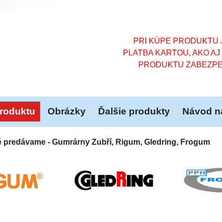
PRI KÚPE PRODUKTU J
PLATBA KARTOU, AKO AJ
PRODUKTU ZABEZPE
roduktu
Obrázky
Ďalšie produkty
Návod na
é predávame - Gumrárny Zubří, Rigum, Gledring, Frogum