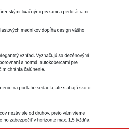
enskými fixačnými prvkami a perforáciami.
plastových medníkov dopĺňa design vášho
 elegantný vzhľad. Vyznačujú sa dezénovými
 porovnaní s normál autokobercami pre
 čim chránia čalúnenie.
nenie na podlahe sedadla, ale siahajú skoro
ov nezávisle od druhov, preto vám vieme
ho zabezpečiť v horizonte max. 1,5 týždňa.