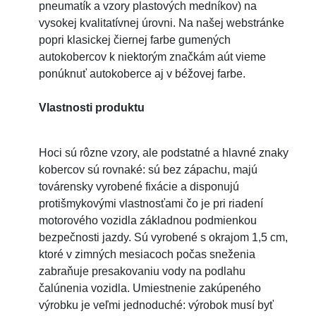
pneumatík a vzory plastových medníkov) na
vysokej kvalitatívnej úrovni. Na našej webstránke
popri klasickej čiernej farbe gumených
autokobercov k niektorým značkám aút vieme
ponúknuť autokoberce aj v béžovej farbe.
Vlastnosti produktu
Hoci sú rôzne vzory, ale podstatné a hlavné znaky
kobercov sú rovnaké: sú bez zápachu, majú
továrensky vyrobené fixácie a disponujú
protišmykovými vlastnosťami čo je pri riadení
motorového vozidla základnou podmienkou
bezpečnosti jazdy. Sú vyrobené s okrajom 1,5 cm,
ktoré v zimných mesiacoch počas sneženia
zabraňuje presakovaniu vody na podlahu
čalúnenia vozidla. Umiestnenie zakúpeného
výrobku je veľmi jednoduché: výrobok musí byť