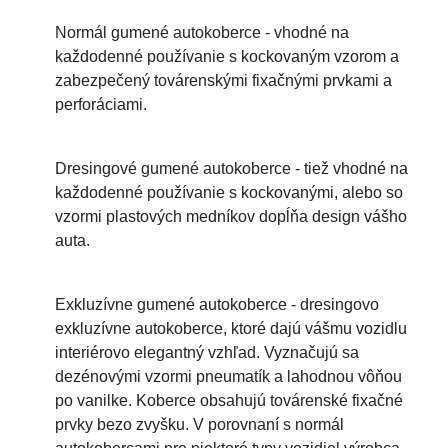
Normál gumené autokoberce - vhodné na
každodenné používanie s kockovaným vzorom a
zabezpečený továrenskými fixačnými prvkami a
perforáciami.
Dresingové gumené autokoberce - tiež vhodné na
každodenné používanie s kockovanými, alebo so
vzormi plastových medníkov dopĺňa design vášho
auta.
Exkluzívne gumené autokoberce - dresingovo
exkluzívne autokoberce, ktoré dajú vášmu vozidlu
interiérovo elegantný vzhľad. Vyznačujú sa
dezénovými vzormi pneumatík a lahodnou vôňou
po vanilke. Koberce obsahujú továrenské fixačné
prvky bezo zvyšku. V porovnaní s normál