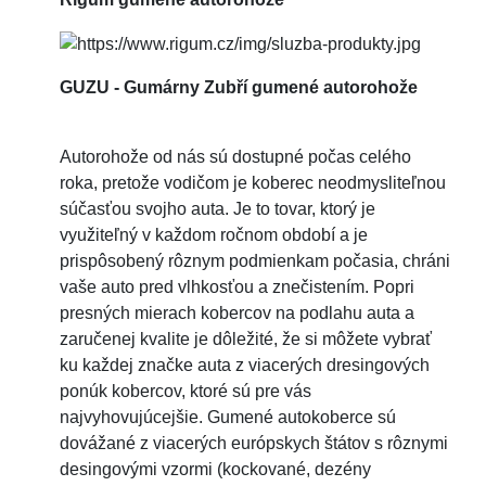
GUZU - Gumárny Zubří gumené autorohože
Autorohože od nás sú dostupné počas celého
roka, pretože vodičom je koberec neodmysliteľnou
súčasťou svojho auta. Je to tovar, ktorý je
využiteľný v každom ročnom období a je
prispôsobený rôznym podmienkam počasia, chráni
vaše auto pred vlhkosťou a znečistením. Popri
presných mierach kobercov na podlahu auta a
zaručenej kvalite je dôležité, že si môžete vybrať
ku každej značke auta z viacerých dresingových
ponúk kobercov, ktoré sú pre vás
najvyhovujúcejšie. Gumené autokoberce sú
dovážané z viacerých európskych štátov s rôznymi
desingovými vzormi (kockované, dezény