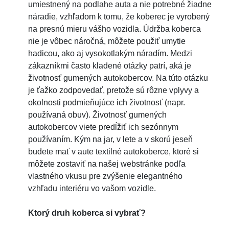
umiestnený na podlahe auta a nie potrebné žiadne
náradie, vzhľadom k tomu, že koberec je vyrobený
na presnú mieru vášho vozidla. Údržba koberca
nie je vôbec náročná, môžete použiť umytie
hadicou, ako aj vysokotlakým náradím. Medzi
zákazníkmi často kladené otázky patrí, aká je
životnosť gumených autokobercov. Na túto otázku
je ťažko zodpovedať, pretože sú rôzne vplyvy a
okolnosti podmieňujúce ich životnosť (napr.
používaná obuv). Životnosť gumených
autokobercov viete predĺžiť ich sezónnym
používaním. Kým na jar, v lete a v skorú jeseň
budete mať v aute textilné autokoberce, ktoré si
môžete zostaviť na našej webstránke podľa
vlastného vkusu pre zvýšenie elegantného
vzhľadu interiéru vo vašom vozidle.
Ktorý druh koberca si vybrať?