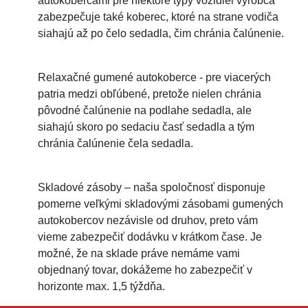
autokobercami pre niektoré typy vozidiel výrobca
zabezpečuje také koberec, ktoré na strane vodiča
siahajú až po čelo sedadla, čim chránia čalúnenie.
Relaxačné gumené autokoberce - pre viacerých
patria medzi obľúbené, pretože nielen chránia
pôvodné čalúnenie na podlahe sedadla, ale
siahajú skoro po sedaciu časť sedadla a tým
chránia čalúnenie čela sedadla.
Skladové zásoby – naša spoločnosť disponuje
pomerne veľkými skladovými zásobami gumených
autokobercov nezávisle od druhov, preto vám
vieme zabezpečiť dodávku v krátkom čase. Je
možné, že na sklade práve nemáme vami
objednaný tovar, dokážeme ho zabezpečiť v
horizonte max. 1,5 týždňa.