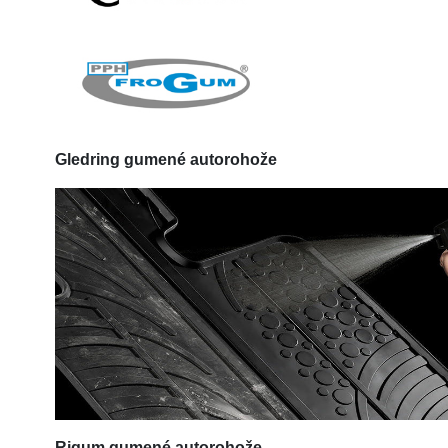
Gledring
gumené autorohože
Rigum
gumené autorohože