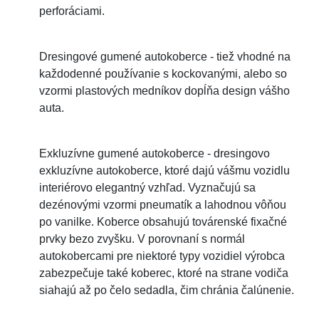
perforáciami.
Dresingové gumené autokoberce - tiež vhodné na
každodenné používanie s kockovanými, alebo so
vzormi plastových medníkov dopĺňa design vášho
auta.
Exkluzívne gumené autokoberce - dresingovo
exkluzívne autokoberce, ktoré dajú vášmu vozidlu
interiérovo elegantný vzhľad. Vyznačujú sa
dezénovými vzormi pneumatík a lahodnou vôňou
po vanilke. Koberce obsahujú továrenské fixačné
prvky bezo zvyšku. V porovnaní s normál
autokobercami pre niektoré typy vozidiel výrobca
zabezpečuje také koberec, ktoré na strane vodiča
siahajú až po čelo sedadla, čim chránia čalúnenie.