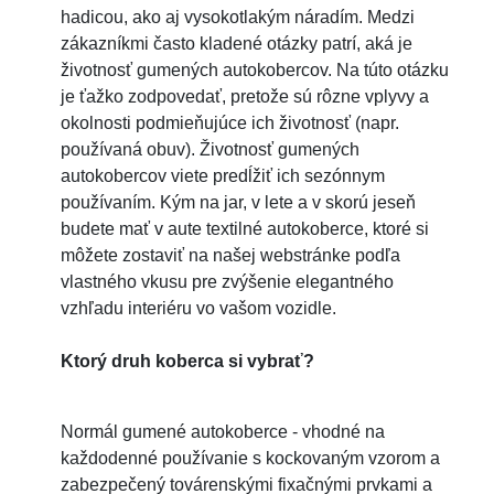
hadicou, ako aj vysokotlakým náradím. Medzi
zákazníkmi často kladené otázky patrí, aká je
životnosť gumených autokobercov. Na túto otázku
je ťažko zodpovedať, pretože sú rôzne vplyvy a
okolnosti podmieňujúce ich životnosť (napr.
používaná obuv). Životnosť gumených
autokobercov viete predĺžiť ich sezónnym
používaním. Kým na jar, v lete a v skorú jeseň
budete mať v aute textilné autokoberce, ktoré si
môžete zostaviť na našej webstránke podľa
vlastného vkusu pre zvýšenie elegantného
vzhľadu interiéru vo vašom vozidle.
Ktorý druh koberca si vybrať?
Normál gumené autokoberce - vhodné na
každodenné používanie s kockovaným vzorom a
zabezpečený továrenskými fixačnými prvkami a