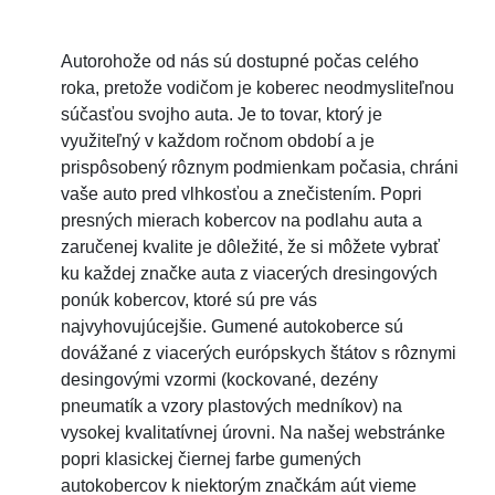
Autorohože od nás sú dostupné počas celého
roka, pretože vodičom je koberec neodmysliteľnou
súčasťou svojho auta. Je to tovar, ktorý je
využiteľný v každom ročnom období a je
prispôsobený rôznym podmienkam počasia, chráni
vaše auto pred vlhkosťou a znečistením. Popri
presných mierach kobercov na podlahu auta a
zaručenej kvalite je dôležité, že si môžete vybrať
ku každej značke auta z viacerých dresingových
ponúk kobercov, ktoré sú pre vás
najvyhovujúcejšie. Gumené autokoberce sú
dovážané z viacerých európskych štátov s rôznymi
desingovými vzormi (kockované, dezény
pneumatík a vzory plastových medníkov) na
vysokej kvalitatívnej úrovni. Na našej webstránke
popri klasickej čiernej farbe gumených
autokobercov k niektorým značkám aút vieme