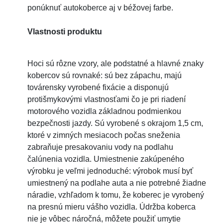
ponúknuť autokoberce aj v béžovej farbe.
Vlastnosti produktu
Hoci sú rôzne vzory, ale podstatné a hlavné znaky
kobercov sú rovnaké: sú bez zápachu, majú
továrensky vyrobené fixácie a disponujú
protišmykovými vlastnosťami čo je pri riadení
motorového vozidla základnou podmienkou
bezpečnosti jazdy. Sú vyrobené s okrajom 1,5 cm,
ktoré v zimných mesiacoch počas sneženia
zabraňuje presakovaniu vody na podlahu
čalúnenia vozidla. Umiestnenie zakúpeného
výrobku je veľmi jednoduché: výrobok musí byť
umiestnený na podlahe auta a nie potrebné žiadne
náradie, vzhľadom k tomu, že koberec je vyrobený
na presnú mieru vášho vozidla. Údržba koberca
nie je vôbec náročná, môžete použiť umytie