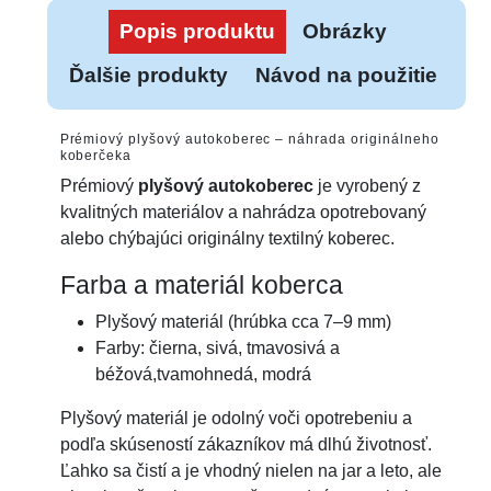
Popis produktu
Obrázky
Ďalšie produkty
Návod na použitie
Prémiový plyšový autokoberec – náhrada originálneho
koberčeka
Prémiový
plyšový autokoberec
je vyrobený z
kvalitných materiálov a nahrádza opotrebovaný
alebo chýbajúci originálny textilný koberec.
Farba a materiál koberca
Plyšový materiál (hrúbka cca 7–9 mm)
Farby: čierna, sivá, tmavosivá a
béžová,tvamohnedá, modrá
Plyšový materiál je odolný voči opotrebeniu a
podľa skúseností zákazníkov má dlhú životnosť.
Ľahko sa čistí a je vhodný nielen na jar a leto, ale