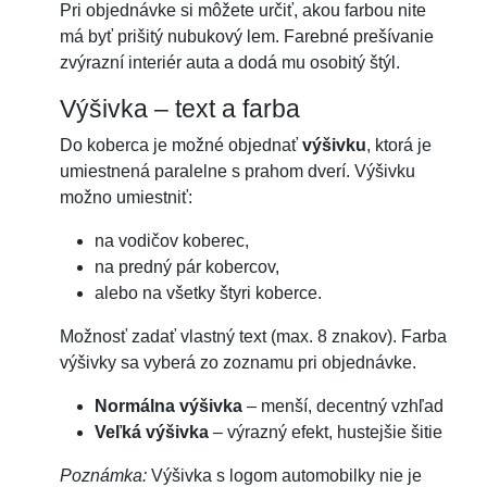
Pri objednávke si môžete určiť, akou farbou nite
má byť prišitý nubukový lem. Farebné prešívanie
zvýrazní interiér auta a dodá mu osobitý štýl.
Výšivka – text a farba
Do koberca je možné objednať
výšivku
, ktorá je
umiestnená paralelne s prahom dverí. Výšivku
možno umiestniť:
na vodičov koberec,
na predný pár kobercov,
alebo na všetky štyri koberce.
Možnosť zadať vlastný text (max. 8 znakov). Farba
výšivky sa vyberá zo zoznamu pri objednávke.
Normálna výšivka
– menší, decentný vzhľad
Veľká výšivka
– výrazný efekt, hustejšie šitie
Poznámka:
Výšivka s logom automobilky nie je