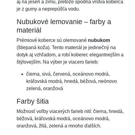
aj na jeseň a zimu, pretože spodná vrstva koberca
je z gumy a neprepúšťa vodu.
Nubukové lemovanie – farby a
materiál
Prémiové koberce sú olemované
nubukom
(štiepaná koža). Tento materiál je jedinečný na
dotyk aj vzhľadom, a robí koberec elegantnejším a
štýlovejším. Na výber je viacero farieb:
čierna, sivá, červená, oceánovo modrá,
kráľovská modrá, hnedá, béžová, neónovo
zelená, oranžová
Farby šitia
Možnosť voľby viacerých farieb nití: čierna, hnedá,
béžová, kráľovská modrá, oceánovo modrá,
oranžová, žltá, zelená a mnoho ďalších.