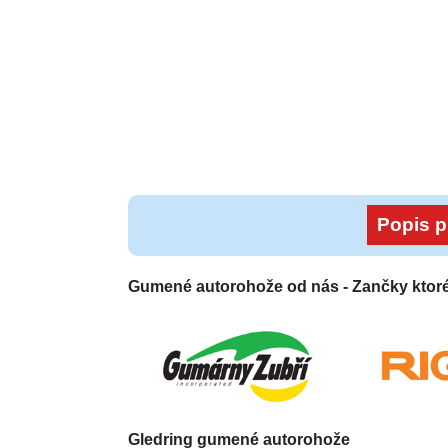
Popis p
Gumené autorohože od nás -
Zančky ktor
Gledring
gumené autorohože