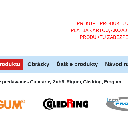
PRI KÚPE PRODUKTU J
PLATBA KARTOU, AKO AJ
PRODUKTU ZABEZPE
roduktu
Obrázky
Ďalšie produkty
Návod na
é predávame - Gumrárny Zubří, Rigum, Gledring, Frogum