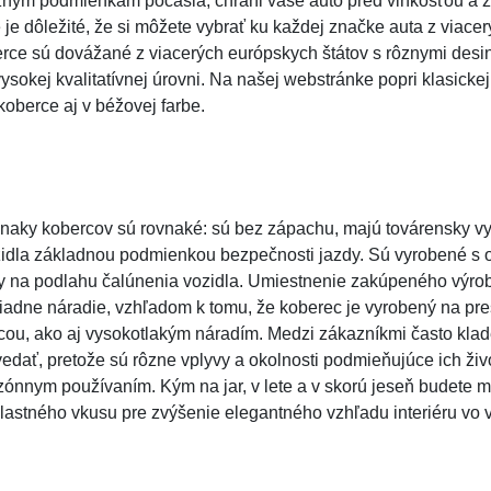
nym podmienkam počasia, chráni vaše auto pred vlhkosťou a z
 je dôležité, že si môžete vybrať ku každej značke auta z viace
rce sú dovážané z viacerých európskych štátov s rôznymi des
sokej kvalitatívnej úrovni. Na našej webstránke popri klasicke
oberce aj v béžovej farbe.
 znaky kobercov sú rovnaké: sú bez zápachu, majú továrensky v
ozidla základnou podmienkou bezpečnosti jazdy. Sú vyrobené s 
 na podlahu čalúnenia vozidla. Umiestnenie zakúpeného výrob
iadne náradie, vzhľadom k tomu, že koberec je vyrobený na pre
cou, ako aj vysokotlakým náradím. Medzi zákazníkmi často klad
edať, pretože sú rôzne vplyvy a okolnosti podmieňujúce ich živ
ónnym používaním. Kým na jar, v lete a v skorú jeseň budete mať
lastného vkusu pre zvýšenie elegantného vzhľadu interiéru vo 