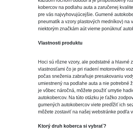
každom ročnom období a je prispôsobený rôz
kobercov na podlahu auta a zaručenej kvalite
pre vás najvyhovujúcejšie. Gumené autokobe
pneumatík a vzory plastových medníkov) na vy
niektorým značkám aút vieme ponúknuť autok
Vlastnosti produktu
Hoci sú rôzne vzory, ale podstatné a hlavné
vlastnosťami čo je pri riadení motorového v
počas sneženia zabraňuje presakovaniu vody
umiestnený na podlahe auta a nie potrebné ž
je vôbec náročná, môžete použiť umytie hadi
autokobercov. Na túto otázku je ťažko zodpov
gumených autokobercov viete predĺžiť ich sez
môžete zostaviť na našej webstránke podľa v
Ktorý druh koberca si vybrať?