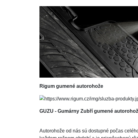
Rigum
gumené autorohože
GUZU - Gumárny Zubří gumené autoroho
Autorohože od nás sú dostupné počas celého r