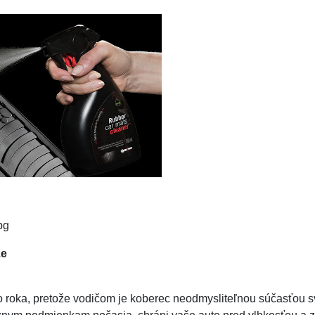
že
oka, pretože vodičom je koberec neodmysliteľnou súčasťou svojh