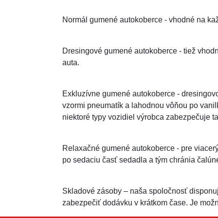
Normál gumené autokoberce - vhodné na kaž
Dresingové gumené autokoberce - tiež vhod
auta.
Exkluzívne gumené autokoberce - dresingovo 
vzormi pneumatík a lahodnou vôňou po vanil
niektoré typy vozidiel výrobca zabezpečuje ta
Relaxačné gumené autokoberce - pre viacerýc
po sedaciu časť sedadla a tým chránia čalún
Skladové zásoby – naša spoločnosť disponu
zabezpečiť dodávku v krátkom čase. Je možn