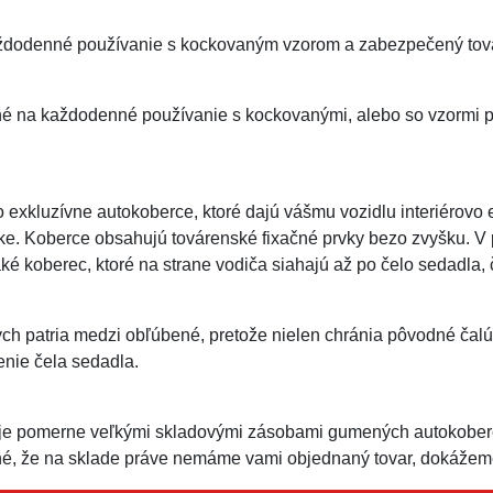
dodenné používanie s kockovaným vzorom a zabezpečený továr
né na každodenné používanie s kockovanými, alebo so vzormi 
exkluzívne autokoberce, ktoré dajú vášmu vozidlu interiérovo
ke. Koberce obsahujú továrenské fixačné prvky bezo zvyšku. V
ké koberec, ktoré na strane vodiča siahajú až po čelo sedadla,
h patria medzi obľúbené, pretože nielen chránia pôvodné čalú
enie čela sedadla.
je pomerne veľkými skladovými zásobami gumených autokoberc
é, že na sklade práve nemáme vami objednaný tovar, dokážeme 