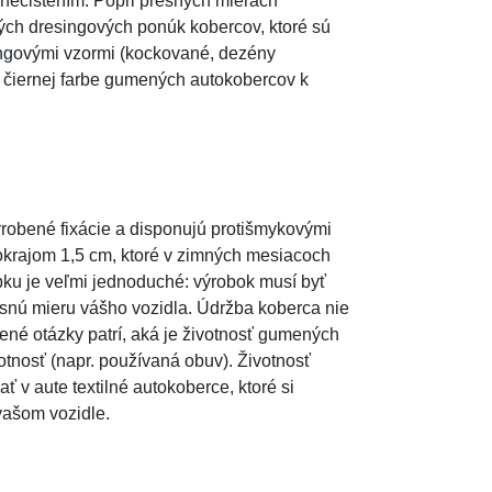
nečistením. Popri presných mierach
rých dresingových ponúk kobercov, ktoré sú
ingovými vzormi (kockované, dezény
j čiernej farbe gumených autokobercov k
yrobené fixácie a disponujú protišmykovými
okrajom 1,5 cm, ktoré v zimných mesiacoch
ku je veľmi jednoduché: výrobok musí byť
snú mieru vášho vozidla. Údržba koberca nie
ené otázky patrí, aká je životnosť gumených
otnosť (napr. používaná obuv). Životnosť
 v aute textilné autokoberce, ktoré si
vašom vozidle.