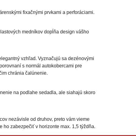
enskými fixačnými prvkami a perforáciami.
plastových medníkov dopĺňa design vášho
 elegantný vzhľad. Vyznačujú sa dezénovými
 porovnaní s normál autokobercami pre
 čim chránia čalúnenie.
nenie na podlahe sedadla, ale siahajú skoro
ov nezávisle od druhov, preto vám vieme
ho zabezpečiť v horizonte max. 1,5 týždňa.