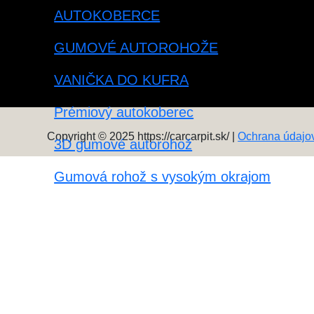
AUTOKOBERCE
GUMOVÉ AUTOROHOŽE
VANIČKA DO KUFRA
Prémiový autokoberec
Copyright © 2025 https://carcarpit.sk/ |
Ochrana údajo
3D gumové autorohož
Gumová rohož s vysokým okrajom