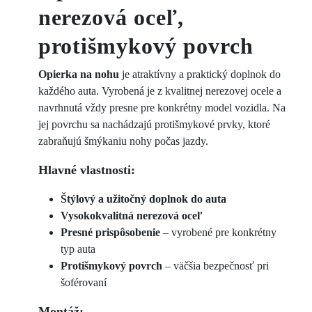
nerezová oceľ,
protišmykový povrch
Opierka na nohu
je atraktívny a praktický doplnok do
každého auta. Vyrobená je z kvalitnej nerezovej ocele a
navrhnutá vždy presne pre konkrétny model vozidla. Na
jej povrchu sa nachádzajú protišmykové prvky, ktoré
zabraňujú šmýkaniu nohy počas jazdy.
Hlavné vlastnosti:
Štýlový a užitočný doplnok do auta
Vysokokvalitná nerezová oceľ
Presné prispôsobenie
– vyrobené pre konkrétny
typ auta
Protišmykový povrch
– väčšia bezpečnosť pri
šoférovaní
Montáž: