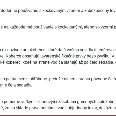
dodenné používanie s kockovaným vzorom a zabezpečený továr
né na každodenné používanie s kockovanými, alebo so vzormi 
exkluzívne autokoberce, ktoré dajú vášmu vozidlu interiérovo
ke. Koberce obsahujú továrenské fixačné prvky bezo zvyšku. V
ké koberec, ktoré na strane vodiča siahajú až po čelo sedadla,
h patria medzi obľúbené, pretože nielen chránia pôvodné čalú
enie čela sedadla.
je pomerne veľkými skladovými zásobami gumených autokoberc
é, že na sklade práve nemáme vami objednaný tovar, dokážeme 