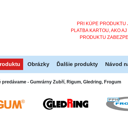
PRI KÚPE PRODUKTU J
PLATBA KARTOU, AKO AJ
PRODUKTU ZABEZPE
roduktu
Obrázky
Ďalšie produkty
Návod na
é predávame - Gumrárny Zubří, Rigum, Gledring, Frogum