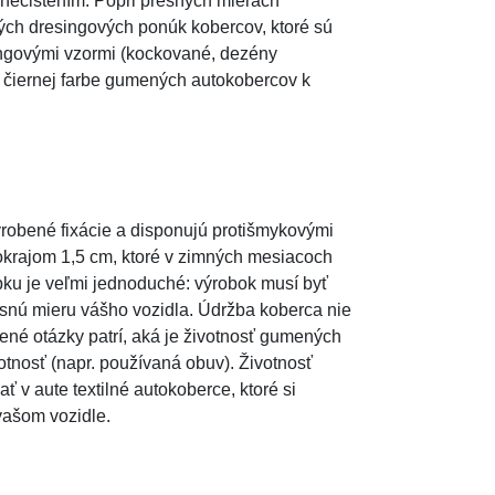
nečistením. Popri presných mierach
rých dresingových ponúk kobercov, ktoré sú
ingovými vzormi (kockované, dezény
j čiernej farbe gumených autokobercov k
yrobené fixácie a disponujú protišmykovými
okrajom 1,5 cm, ktoré v zimných mesiacoch
ku je veľmi jednoduché: výrobok musí byť
snú mieru vášho vozidla. Údržba koberca nie
ené otázky patrí, aká je životnosť gumených
otnosť (napr. používaná obuv). Životnosť
 v aute textilné autokoberce, ktoré si
vašom vozidle.