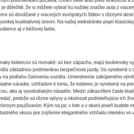
nym podmienkam počasia, chráni vaše auto pred vlhkosťou a z
 je dôležité, že si môžete vybrať ku každej značke auta z viace
rce sú dovážané z viacerých európskych štátov s rôznymi des
sokej kvalitatívnej úrovni. Na našej webstránke popri klasicke
oberce aj v béžovej farbe.
 znaky kobercov sú rovnaké: sú bez zápachu, majú továrensky v
ozidla základnou podmienkou bezpečnosti jazdy. Sú vyrobené s 
 na podlahu čalúnenia vozidla. Umiestnenie zakúpeného výrob
iadne náradie, vzhľadom k tomu, že koberec je vyrobený na pre
cou, ako aj vysokotlakým náradím. Medzi zákazníkmi často klad
edať, pretože sú rôzne vplyvy a okolnosti podmieňujúce ich živ
ónnym používaním. Kým na jar, v lete a v skorú jeseň budete mať
lastného vkusu pre zvýšenie elegantného vzhľadu interiéru vo 