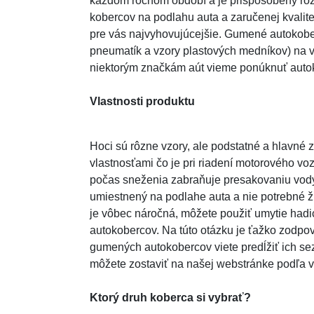
každom ročnom období a je prispôsobený rôz
kobercov na podlahu auta a zaručenej kvalite
pre vás najvyhovujúcejšie. Gumené autokobe
pneumatík a vzory plastových medníkov) na vy
niektorým značkám aút vieme ponúknuť autok
Vlastnosti produktu
Hoci sú rôzne vzory, ale podstatné a hlavné
vlastnosťami čo je pri riadení motorového v
počas sneženia zabraňuje presakovaniu vody
umiestnený na podlahe auta a nie potrebné ž
je vôbec náročná, môžete použiť umytie hadi
autokobercov. Na túto otázku je ťažko zodpov
gumených autokobercov viete predĺžiť ich sez
môžete zostaviť na našej webstránke podľa v
Ktorý druh koberca si vybrať?