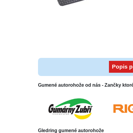
Popis p
Gumené autorohože od nás -
Zančky ktor
Gledring
gumené autorohože