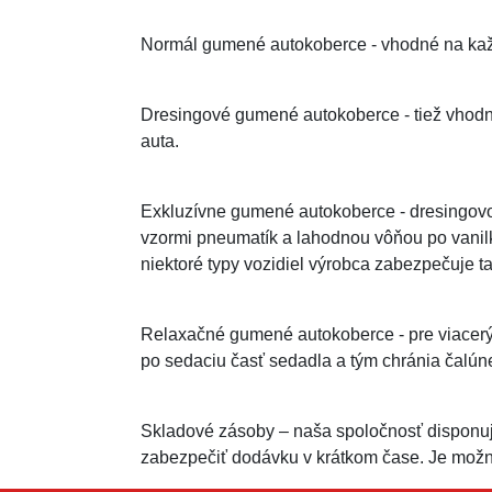
Normál gumené autokoberce - vhodné na kaž
Dresingové gumené autokoberce - tiež vhod
auta.
Exkluzívne gumené autokoberce - dresingovo 
vzormi pneumatík a lahodnou vôňou po vanil
niektoré typy vozidiel výrobca zabezpečuje ta
Relaxačné gumené autokoberce - pre viacerýc
po sedaciu časť sedadla a tým chránia čalún
Skladové zásoby – naša spoločnosť disponu
zabezpečiť dodávku v krátkom čase. Je možn