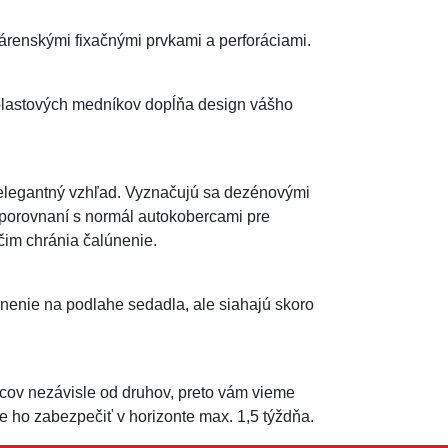
enskými fixačnými prvkami a perforáciami.
plastových medníkov dopĺňa design vášho
 elegantný vzhľad. Vyznačujú sa dezénovými
 porovnaní s normál autokobercami pre
 čim chránia čalúnenie.
nenie na podlahe sedadla, ale siahajú skoro
ov nezávisle od druhov, preto vám vieme
ho zabezpečiť v horizonte max. 1,5 týždňa.