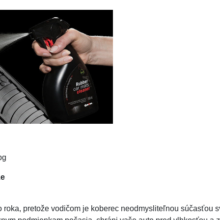
že
oka, pretože vodičom je koberec neodmysliteľnou súčasťou svojh