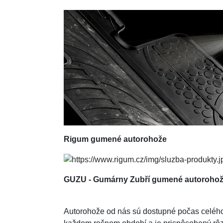
Rigum
gumené autorohože
GUZU - Gumárny Zubří gumené autoroho
Autorohože od nás sú dostupné počas celého r