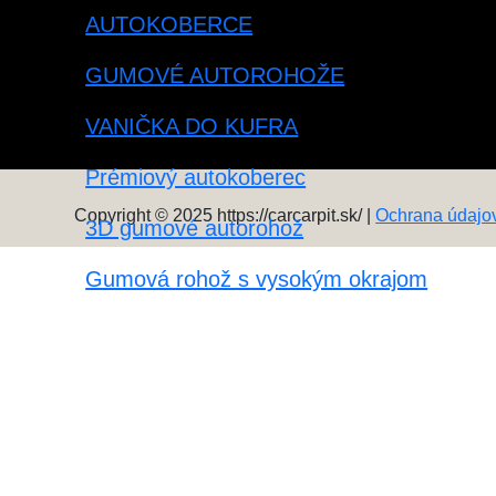
AUTOKOBERCE
GUMOVÉ AUTOROHOŽE
VANIČKA DO KUFRA
Prémiový autokoberec
Copyright © 2025 https://carcarpit.sk/ |
Ochrana údajo
3D gumové autorohož
Gumová rohož s vysokým okrajom