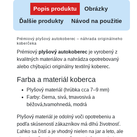
Popis produktu
Obrázky
Ďalšie produkty
Návod na použitie
Prémiový plyšový autokoberec – náhrada originálneho
koberčeka
Prémiový
plyšový autokoberec
je vyrobený z
kvalitných materiálov a nahrádza opotrebovaný
alebo chýbajúci originálny textilný koberec.
Farba a materiál koberca
Plyšový materiál (hrúbka cca 7–9 mm)
Farby: čierna, sivá, tmavosivá a
béžová,tvamohnedá, modrá
Plyšový materiál je odolný voči opotrebeniu a
podľa skúseností zákazníkov má dlhú životnosť.
Ľahko sa čistí a je vhodný nielen na jar a leto, ale