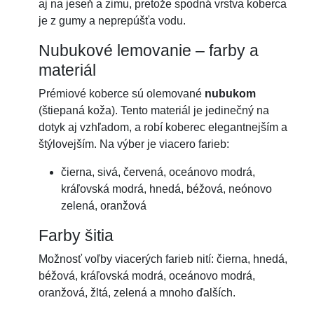
aj na jeseň a zimu, pretože spodná vrstva koberca
je z gumy a neprepúšťa vodu.
Nubukové lemovanie – farby a
materiál
Prémiové koberce sú olemované
nubukom
(štiepaná koža). Tento materiál je jedinečný na
dotyk aj vzhľadom, a robí koberec elegantnejším a
štýlovejším. Na výber je viacero farieb:
čierna, sivá, červená, oceánovo modrá,
kráľovská modrá, hnedá, béžová, neónovo
zelená, oranžová
Farby šitia
Možnosť voľby viacerých farieb nití: čierna, hnedá,
béžová, kráľovská modrá, oceánovo modrá,
oranžová, žltá, zelená a mnoho ďalších.