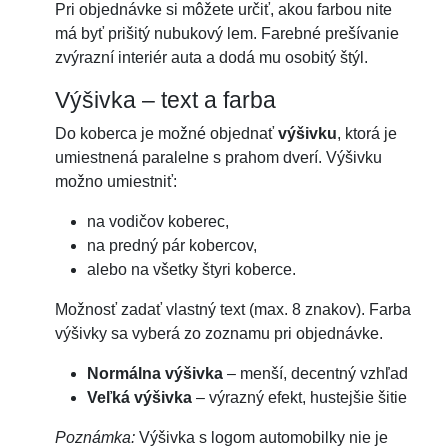
Pri objednávke si môžete určiť, akou farbou nite
má byť prišitý nubukový lem. Farebné prešívanie
zvýrazní interiér auta a dodá mu osobitý štýl.
Výšivka – text a farba
Do koberca je možné objednať
výšivku
, ktorá je
umiestnená paralelne s prahom dverí. Výšivku
možno umiestniť:
na vodičov koberec,
na predný pár kobercov,
alebo na všetky štyri koberce.
Možnosť zadať vlastný text (max. 8 znakov). Farba
výšivky sa vyberá zo zoznamu pri objednávke.
Normálna výšivka
– menší, decentný vzhľad
Veľká výšivka
– výrazný efekt, hustejšie šitie
Poznámka:
Výšivka s logom automobilky nie je