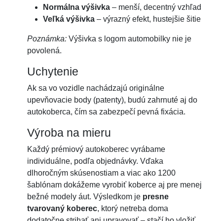
Normálna výšivka
– menší, decentný vzhľad
Veľká výšivka
– výrazný efekt, hustejšie šitie
Poznámka:
Výšivka s logom automobilky nie je
povolená.
Uchytenie
Ak sa vo vozidle nachádzajú originálne
upevňovacie body (patenty), budú zahrnuté aj do
autokoberca, čím sa zabezpečí pevná fixácia.
Výroba na mieru
Každý prémiový autokoberec vyrábame
individuálne, podľa objednávky. Vďaka
dlhoročným skúsenostiam a viac ako 1200
šablónam dokážeme vyrobiť koberce aj pre menej
bežné modely áut. Výsledkom je
presne
tvarovaný koberec
, ktorý netreba doma
dodatočne strihať ani upravovať – stačí ho vložiť