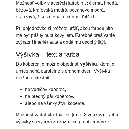
Možnosť voľby viacerých farieb nití: čierna, hnedá,
béžová, kráľovská modrá, oceánovo modrá,
oranžová, žltá, zelená a mnoho ďalších.
Pri objednávke si môžete určiť, akou farbou nite
má byť prišitý nubukový lem. Farebné prešívanie
zvýrazní interiér auta a dodá mu osobitý štýl.
Výšivka – text a farba
Do koberca je možné objednať
výšivku
, ktorá je
umiestnená paralelne s prahom dverí. Výšivku
možno umiestniť:
na vodičov koberec,
na predný pár kobercov,
alebo na všetky štyri koberce.
Možnosť zadať vlastný text (max. 8 znakov). Farba
výšivky sa vyberá zo zoznamu pri objednávke.