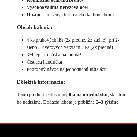
Vysokokvalitná nerezová oceľ
Dizajn
– brúsený chróm alebo karbón chróm
Obsah balenia:
4 ks prahových líšt (2x predné, 2x zadné), pri 2-
alebo 3-dverových verziách 2 ks (2x predné)
3M lepiaca páska na montáž
Čistiaca handrička
Podrobný návod na jednoduchú inštaláciu
Dôležitá informácia:
Tento produkt je dostupný
iba na objednávku
, skladom
ho nedržíme. Dodacia lehota je približne
2–3 týždne
.