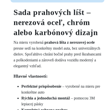
Sada prahových líšt –
nerezová oceľ, chróm
alebo karbónový dizajn
Na mieru vyrobená
prahová lišta z nerezovej ocele
presne sedí na konkrétny model auta, bez univerzálnych
dielov. Spoľahlivo chráni bočné prahy pred škrabancami
a poškodeniami a zároveň dodáva vozidlu moderný a
elegantný vzhľad.
Hlavné vlastnosti:
Perfektné prispôsobenie
– vyrobené na mieru pre
konkrétne auto
Rýchla a jednoduchá montáž
– pomocou 3M
lepiacej pásky
Kompletná ochrana prahov