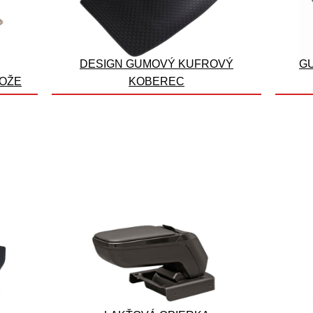
DESIGN GUMOVÝ KUFROVÝ
G
OŽE
KOBEREC