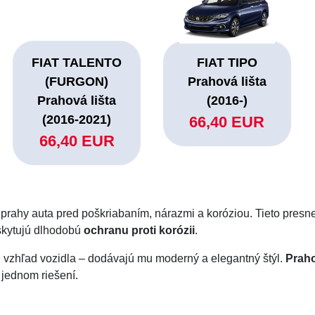
FIAT TALENTO
FIAT TIPO
(FURGON)
Prahová lišta
Prahová lišta
(2016-)
(2016-2021)
66,40 EUR
66,40 EUR
 prahy auta pred poškriabaním, nárazmi a koróziou. Tieto pres
skytujú dlhodobú
ochranu proti korózii
.
j vzhľad vozidla – dodávajú mu moderný a elegantný štýl.
Praho
 jednom riešení.