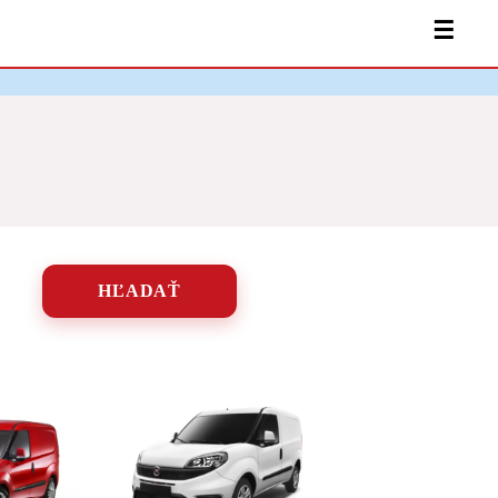
☰
HĽADAŤ