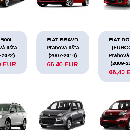
 500L
FIAT BRAVO
FIAT D
á lišta
Prahová lišta
(FURG
-2022)
(2007-2016)
Prahová 
(2009-2
0 EUR
66,40 EUR
66,40 