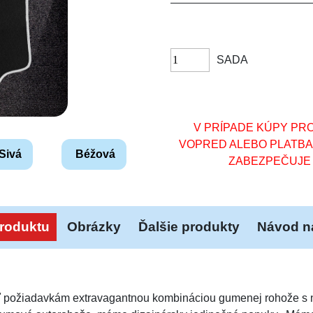
SADA
V PRÍPADE KÚPY PRO
VOPRED ALEBO PLATB
Sivá
Béžová
ZABEZPEČUJE 
roduktu
Obrázky
Ďalšie produkty
Návod na
požiadavkám extravagantnou kombináciou gumenej rohože s nu