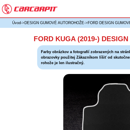
Úvod
->
DESIGN GUMOVÉ AUTOROHOŽE
->
FORD DESIGN GUMOV
FORD KUGA (2019-) DESI
Farby obrázkov a fotografií zobrazených na strán
obrazovky použitej Zákazníkom líšiť od skutočn
rohože je len ilustračný.