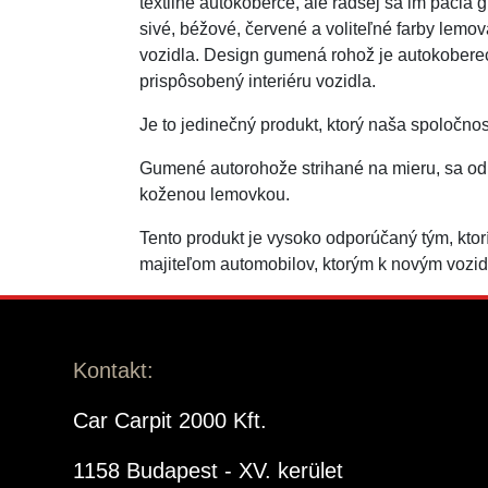
textilné autokoberce, ale radšej sa im páči
sivé, béžové, červené a voliteľné farby lemo
vozidla. Design gumená rohož je autokoberec 
prispôsobený interiéru vozidla.
Je to jedinečný produkt, ktorý naša spoločno
Gumené autorohože strihané na mieru, sa odl
koženou lemovkou.
Tento produkt je vysoko odporúčaný tým, kto
majiteľom automobilov, ktorým k novým vozi
Kontakt:
Car Carpit 2000 Kft.
1158 Budapest - XV. kerület