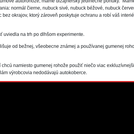
a gumové autorohože, máme dizajnérsky jedinečné ponuky. Máme
vania: normál čierne, nubuck sivé, nubuck béžové, nubuck červe
bez okrajov, ktorý zároveň poskytuje ochranu a robí váš interi
sť uviedla na trh po dlhšom experimente.
išuje od bežnej, všeobecne známej a používanej gumenej rohož
rí chcú namiesto gumenej rohože použiť niečo viac exkluzívnej
dlám výrobcovia nedodávajú autokoberce.