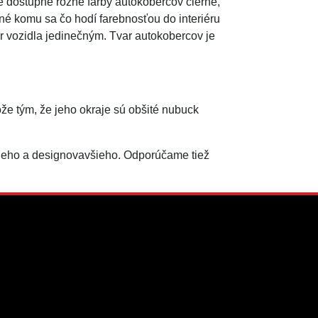
 dostupné rôzne farby autokobercov čierne,
né komu sa čo hodí farebnosťou do interiéru
ér vozidla jedinečným. Tvar autokobercov je
e tým, že jeho okraje sú obšité nubuck
šieho a designovavšieho. Odporúčame tiež