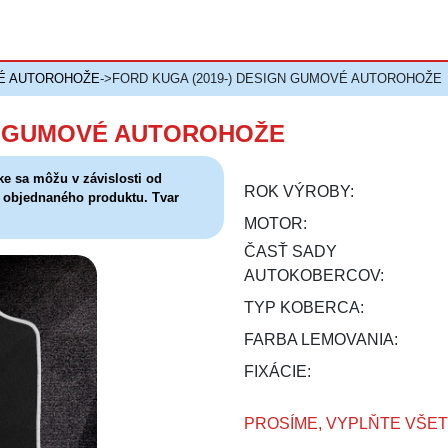
É AUTOROHOŽE
->FORD KUGA (2019-) DESIGN GUMOVÉ AUTOROHOŽE
GN GUMOVÉ AUTOROHOŽE
ke sa môžu v závislosti od
ROK VÝROBY:
e objednaného produktu. Tvar
MOTOR:
ČASŤ SADY
AUTOKOBERCOV:
TYP KOBERCA:
FARBA LEMOVANIA:
FIXÁCIE:
PROSÍME, VYPLŇTE VŠE