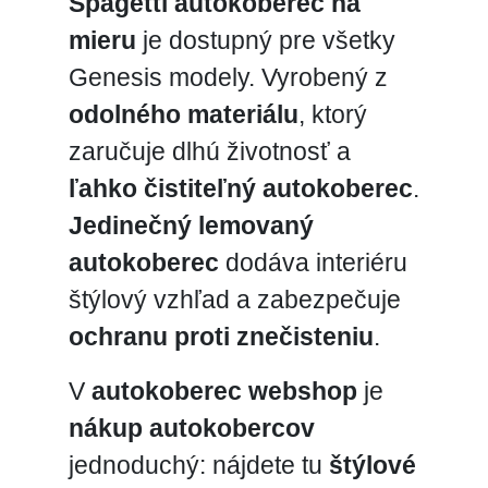
Spagetti autokoberec na
mieru
je dostupný pre všetky
Genesis modely. Vyrobený z
odolného materiálu
, ktorý
zaručuje dlhú životnosť a
ľahko čistiteľný autokoberec
.
Jedinečný lemovaný
autokoberec
dodáva interiéru
štýlový vzhľad a zabezpečuje
ochranu proti znečisteniu
.
V
autokoberec webshop
je
nákup autokobercov
jednoduchý: nájdete tu
štýlové