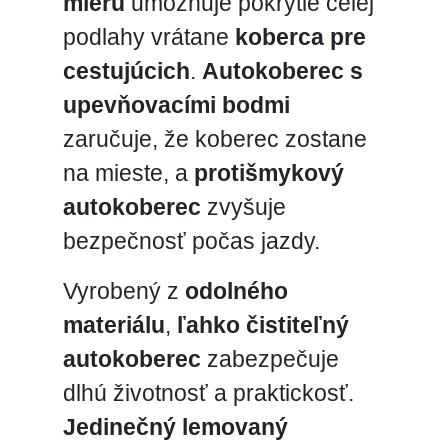
mieru
umožňuje pokrytie celej
podlahy vrátane
koberca pre
cestujúcich
.
Autokoberec s
upevňovacími bodmi
zaručuje, že koberec zostane
na mieste, a
protišmykový
autokoberec
zvyšuje
bezpečnosť počas jazdy.
Vyrobený z
odolného
materiálu
,
ľahko čistiteľný
autokoberec
zabezpečuje
dlhú životnosť a praktickosť.
Jedinečný lemovaný