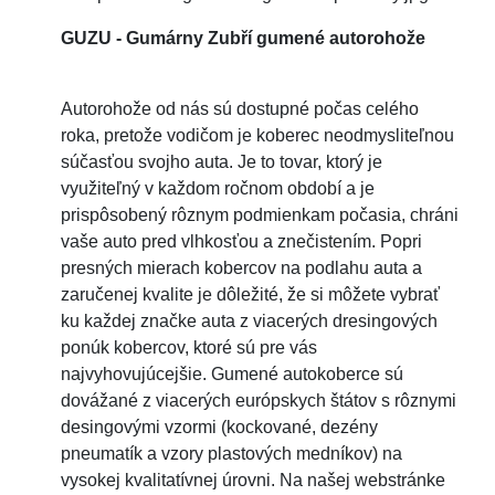
GUZU - Gumárny Zubří gumené autorohože
Autorohože od nás sú dostupné počas celého
roka, pretože vodičom je koberec neodmysliteľnou
súčasťou svojho auta. Je to tovar, ktorý je
využiteľný v každom ročnom období a je
prispôsobený rôznym podmienkam počasia, chráni
vaše auto pred vlhkosťou a znečistením. Popri
presných mierach kobercov na podlahu auta a
zaručenej kvalite je dôležité, že si môžete vybrať
ku každej značke auta z viacerých dresingových
ponúk kobercov, ktoré sú pre vás
najvyhovujúcejšie. Gumené autokoberce sú
dovážané z viacerých európskych štátov s rôznymi
desingovými vzormi (kockované, dezény
pneumatík a vzory plastových medníkov) na
vysokej kvalitatívnej úrovni. Na našej webstránke