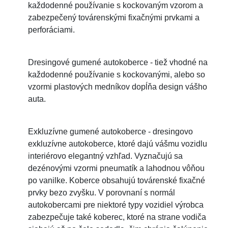
každodenné používanie s kockovaným vzorom a
zabezpečený továrenskými fixačnými prvkami a
perforáciami.
Dresingové gumené autokoberce - tiež vhodné na
každodenné používanie s kockovanými, alebo so
vzormi plastových medníkov dopĺňa design vášho
auta.
Exkluzívne gumené autokoberce - dresingovo
exkluzívne autokoberce, ktoré dajú vášmu vozidlu
interiérovo elegantný vzhľad. Vyznačujú sa
dezénovými vzormi pneumatík a lahodnou vôňou
po vanilke. Koberce obsahujú továrenské fixačné
prvky bezo zvyšku. V porovnaní s normál
autokobercami pre niektoré typy vozidiel výrobca
zabezpečuje také koberec, ktoré na strane vodiča