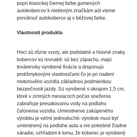
popri klasickej čiernej farbe gumených
autokobercov k niektorým značkám aút vieme
ponúknuť autokoberce aj v béžovej farbe.
Vlastnosti produktu
Hoci sú rôzne vzory, ale podstatné a hlavné znaky
kobercov sú rovnaké: sú bez zápachu, majú
továrensky vyrobené fixácie a disponujú
protišmykovými vlastnosťami čo je pri riadení
motorového vozidla základnou podmienkou
bezpečnosti jazdy. Sú vyrobené s okrajom 1,5 cm,
ktoré v zimných mesiacoch počas sneženia
zabraňuje presakovaniu vody na podlahu
čalúnenia vozidla. Umiestnenie zakúpeného
výrobku je veľmi jednoduché: výrobok musí byť
umiestnený na podlahe auta a nie potrebné žiadne
náradie, vzhľadom k tomu, že koberec je vyrobený