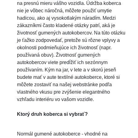
na presnú mieru vášho vozidla. Údržba koberca
nie je vôbec náročná, môžete použiť umytie
hadicou, ako aj vysokotlakým náradím. Medzi
zákazníkmi často kladené otázky patrí, aká je
životnosť gumených autokobercov. Na túto otázku
je ťažko zodpovedať, pretože sú rôzne vplyvy a
okolnosti podmieňujúce ich životnosť (napr.
používaná obuv). Životnosť gumených
autokobercov viete predĺžiť ich sezónnym
používaním. Kým na jar, v lete a v skorú jeseň
budete mať v aute textilné autokoberce, ktoré si
môžete zostaviť na našej webstránke podľa
vlastného vkusu pre zvýšenie elegantného
vzhľadu interiéru vo vašom vozidle.
Ktorý druh koberca si vybrať?
Normál gumené autokoberce - vhodné na