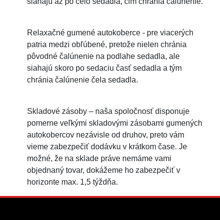
siahajú až po čelo sedadla, čim chránia čalúnenie.
Relaxačné gumené autokoberce - pre viacerých
patria medzi obľúbené, pretože nielen chránia
pôvodné čalúnenie na podlahe sedadla, ale
siahajú skoro po sedaciu časť sedadla a tým
chránia čalúnenie čela sedadla.
Skladové zásoby – naša spoločnosť disponuje
pomerne veľkými skladovými zásobami gumených
autokobercov nezávisle od druhov, preto vám
vieme zabezpečiť dodávku v krátkom čase. Je
možné, že na sklade práve nemáme vami
objednaný tovar, dokážeme ho zabezpečiť v
horizonte max. 1,5 týždňa.