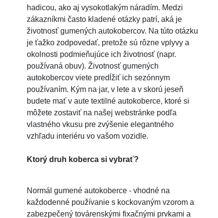
hadicou, ako aj vysokotlakým náradím. Medzi
zákazníkmi často kladené otázky patrí, aká je
životnosť gumených autokobercov. Na túto otázku
je ťažko zodpovedať, pretože sú rôzne vplyvy a
okolnosti podmieňujúce ich životnosť (napr.
používaná obuv). Životnosť gumených
autokobercov viete predĺžiť ich sezónnym
používaním. Kým na jar, v lete a v skorú jeseň
budete mať v aute textilné autokoberce, ktoré si
môžete zostaviť na našej webstránke podľa
vlastného vkusu pre zvýšenie elegantného
vzhľadu interiéru vo vašom vozidle.
Ktorý druh koberca si vybrať?
Normál gumené autokoberce - vhodné na
každodenné používanie s kockovaným vzorom a
zabezpečený továrenskými fixačnými prvkami a