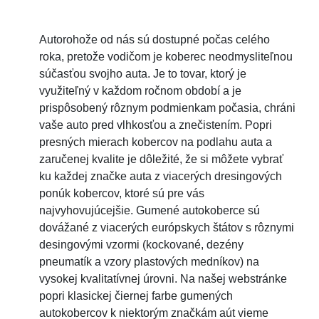
Autorohože od nás sú dostupné počas celého
roka, pretože vodičom je koberec neodmysliteľnou
súčasťou svojho auta. Je to tovar, ktorý je
využiteľný v každom ročnom období a je
prispôsobený rôznym podmienkam počasia, chráni
vaše auto pred vlhkosťou a znečistením. Popri
presných mierach kobercov na podlahu auta a
zaručenej kvalite je dôležité, že si môžete vybrať
ku každej značke auta z viacerých dresingových
ponúk kobercov, ktoré sú pre vás
najvyhovujúcejšie. Gumené autokoberce sú
dovážané z viacerých európskych štátov s rôznymi
desingovými vzormi (kockované, dezény
pneumatík a vzory plastových medníkov) na
vysokej kvalitatívnej úrovni. Na našej webstránke
popri klasickej čiernej farbe gumených
autokobercov k niektorým značkám aút vieme