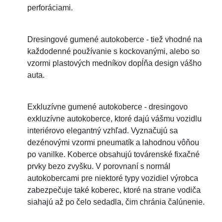
perforáciami.
Dresingové gumené autokoberce - tiež vhodné na
každodenné používanie s kockovanými, alebo so
vzormi plastových medníkov dopĺňa design vášho
auta.
Exkluzívne gumené autokoberce - dresingovo
exkluzívne autokoberce, ktoré dajú vášmu vozidlu
interiérovo elegantný vzhľad. Vyznačujú sa
dezénovými vzormi pneumatík a lahodnou vôňou
po vanilke. Koberce obsahujú továrenské fixačné
prvky bezo zvyšku. V porovnaní s normál
autokobercami pre niektoré typy vozidiel výrobca
zabezpečuje také koberec, ktoré na strane vodiča
siahajú až po čelo sedadla, čim chránia čalúnenie.