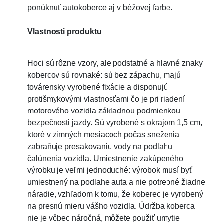
ponúknuť autokoberce aj v béžovej farbe.
Vlastnosti produktu
Hoci sú rôzne vzory, ale podstatné a hlavné znaky
kobercov sú rovnaké: sú bez zápachu, majú
továrensky vyrobené fixácie a disponujú
protišmykovými vlastnosťami čo je pri riadení
motorového vozidla základnou podmienkou
bezpečnosti jazdy. Sú vyrobené s okrajom 1,5 cm,
ktoré v zimných mesiacoch počas sneženia
zabraňuje presakovaniu vody na podlahu
čalúnenia vozidla. Umiestnenie zakúpeného
výrobku je veľmi jednoduché: výrobok musí byť
umiestnený na podlahe auta a nie potrebné žiadne
náradie, vzhľadom k tomu, že koberec je vyrobený
na presnú mieru vášho vozidla. Údržba koberca
nie je vôbec náročná, môžete použiť umytie