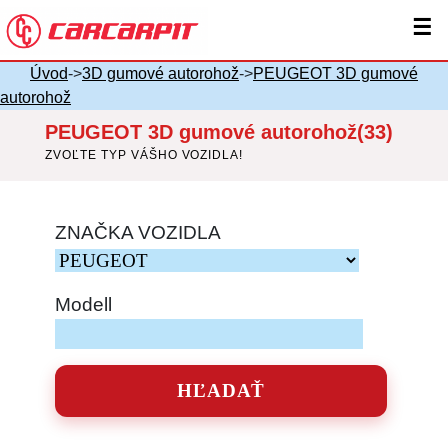
☰
Úvod
->
3D gumové autorohož
->
PEUGEOT 3D gumové
autorohož
PEUGEOT 3D gumové autorohož(33)
ZVOĽTE TYP VÁŠHO VOZIDLA!
ZNAČKA VOZIDLA
Modell
HĽADAŤ