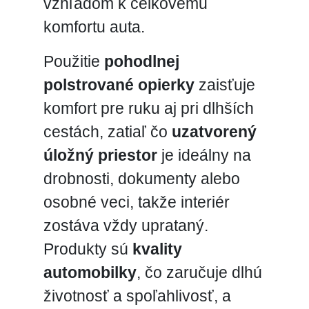
vzhľadom k celkovému
komfortu auta.
Použitie
pohodlnej
polstrované opierky
zaisťuje
komfort pre ruku aj pri dlhších
cestách, zatiaľ čo
uzatvorený
úložný priestor
je ideálny na
drobnosti, dokumenty alebo
osobné veci, takže interiér
zostáva vždy uprataný.
Produkty sú
kvality
automobilky
, čo zaručuje dlhú
životnosť a spoľahlivosť, a