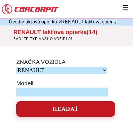
☰
Úvod
->
lakťová opierka
->
RENAULT lakťová opierka
RENAULT lakťová opierka(14)
ZVOĽTE TYP VÁŠHO VOZIDLA!
ZNAČKA VOZIDLA
Modell
HĽADAŤ