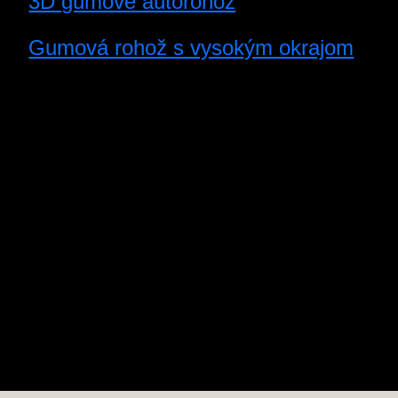
3D gumové autorohož
Gumová rohož s vysokým okrajom