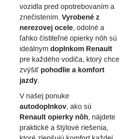
vozidla pred opotrebovaním a
znečistením.
Vyrobené z
nerezovej ocele
, odolné a
ľahko čistiteľné opierky nôh sú
ideálnym
doplnkom Renault
pre každého vodiča, ktorý chce
zvýšiť
pohodlie a komfort
jazdy
.
V našej ponuke
autodoplnkov
, ako sú
Renault opierky nôh
, nájdete
praktické a štýlové riešenia,
ktoré zlepšujú komfort každej