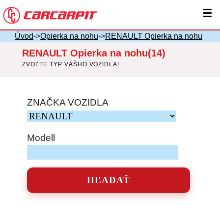
☰
Úvod
->
Opierka na nohu
->
RENAULT Opierka na nohu
RENAULT Opierka na nohu(14)
ZVOĽTE TYP VÁŠHO VOZIDLA!
ZNAČKA VOZIDLA
Modell
HĽADAŤ