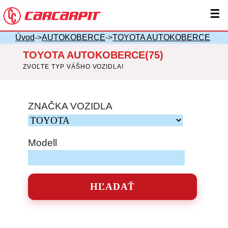
☰
Úvod
->
AUTOKOBERCE
->
TOYOTA AUTOKOBERCE
TOYOTA AUTOKOBERCE(75)
ZVOĽTE TYP VÁŠHO VOZIDLA!
ZNAČKA VOZIDLA
Modell
HĽADAŤ