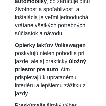
automobilky
, čo zaručuje dlhú
životnosť a spoľahlivosť, a
inštalácia je veľmi jednoduchá,
vrátane všetkých potrebných
súčiastok a návodu.
Opierky lakťov Volkswagen
poskytujú nielen pohodlie pri
jazde, ale aj praktický
úložný
priestor pre auto
, čím
prispievajú k upratanému
interiéru a lepšiemu zážitku z
jazdy.
Preskúmajte široký výber