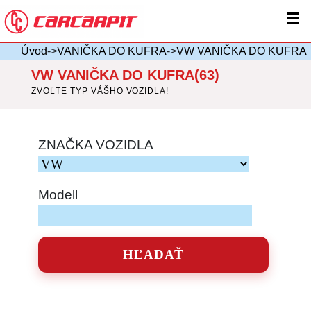
☰
Úvod
->
VANIČKA DO KUFRA
->
VW VANIČKA DO KUFRA
VW VANIČKA DO KUFRA(63)
ZVOĽTE TYP VÁŠHO VOZIDLA!
ZNAČKA VOZIDLA
Modell
HĽADAŤ